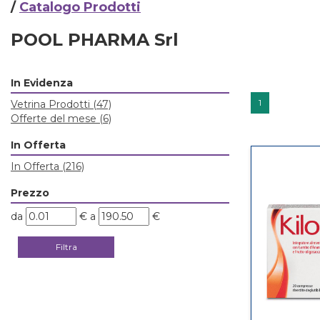
/
Catalogo Prodotti
POOL PHARMA Srl
In Evidenza
1
Vetrina Prodotti
(47)
Offerte del mese
(6)
In Offerta
In Offerta
(216)
Prezzo
filtra
filtra
da
€
a
€
da
a