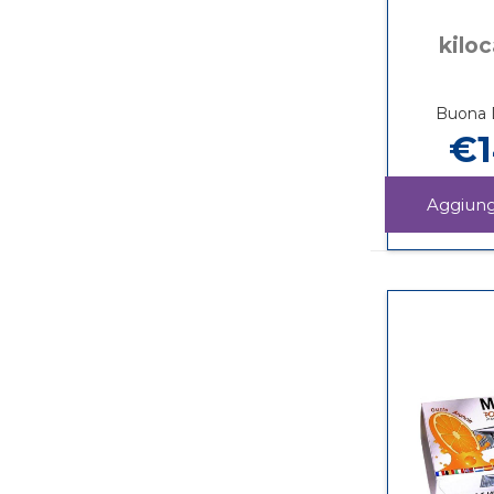
kiloc
Buona D
€1