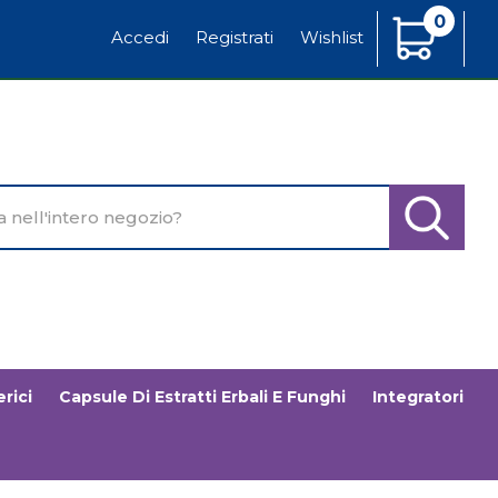
0
Articoli
Accedi
Registrati
Wishlist
Inseriti
o
Cerca Pr
rici
Capsule Di Estratti Erbali E Funghi
Integratori