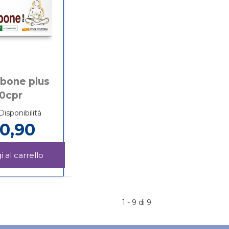
rbone plus
0cpr
Disponibilità
0,90
Aggiungi TRIOCARBONE
PLUS
Informazioni
40CPR al
su TRIOCARBONE
carrello
PLUS
40CPR
1 - 9 di 9