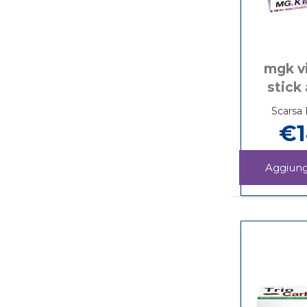
mgk v
stick 
Scarsa 
€1