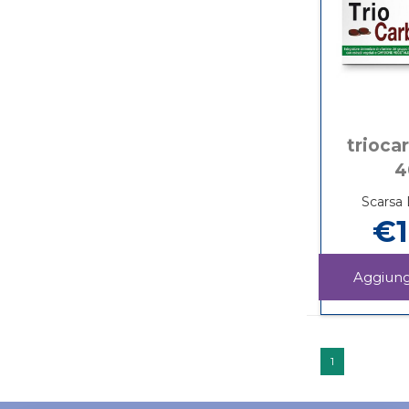
trioca
4
Scarsa 
€1
1