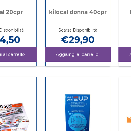
al 20cpr
kilocal donna 40cpr
isponibilità
Scarsa Disponibilità
4,50
€29,90
Aggiungi KILOCAL
Aggiungi KIL
20CPR al
DONNA
Informazioni
Informazioni
carrello
40CPR al
su KILOCAL
su KILOCAL
carrello
20CPR
DONNA
40CPR