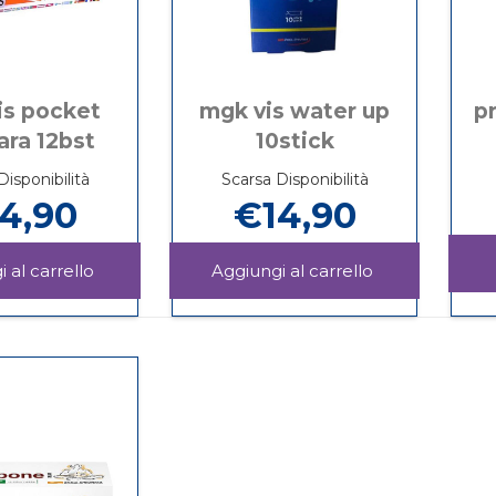
is pocket
mgk vis water up
p
ara 12bst
10stick
Disponibilità
Scarsa Disponibilità
4,90
€14,90
Aggiungi MGK
Aggiungi MGK
VIS
VIS
Informazioni
Informazioni
POCKET
WATER
su MGK
su MGK
STICK
UP
VIS
VIS
ARA
10STICK al
POCKET
WATER
12BST al
carrello
STICK
UP
carrello
ARA
10STICK
12BST