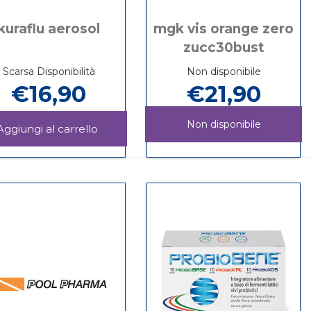
kuraflu aerosol
mgk vis orange zero
zucc30bust
Scarsa Disponibilità
Non disponibile
€16,90
€21,90
Non disponibile
OCAL
Aggiungi KURAFLU
AEROSOL al
Informazioni
MGK
Informazioni
carrello
su KURAFLU
VIS
su MGK
AEROSOL
ORANGE
VIS
ZERO
ORANGE
ZUCC30BUST non
ZERO
è
ZUCC30BUST
disponibile