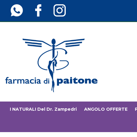
Passa
al
contenuto
principale
Farmaciainfinita.it
I NATURALI Del Dr. Zampedri
ANGOLO OFFERTE