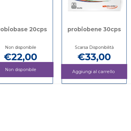
robiobase 20cps
probiobene 30cps
Non disponibile
Scarsa Disponibilità
€22,00
€33,00
Non disponibile
Aggiu
30CPS 
Informazioni
PROBIOBASE
Informazioni
carrello
su PROBIOBENE
20CPS non
su PROBIOBASE
30CPS
è
20CPS
disponibile