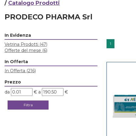
/
Catalogo Prodotti
PRODECO PHARMA Srl
In Evidenza
1
Vetrina Prodotti
(47)
Offerte del mese
(6)
In Offerta
In Offerta
(216)
Prezzo
filtra
filtra
da
€
a
€
da
a