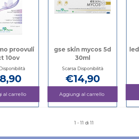
mo proovuli
gse skin mycos 5d
led
t 10ov
30ml
Disponibilità
Scarsa Disponibilità
8,90
€14,90
Aggiungi GSE
Aggiungi GSE
INTIMO
SKIN
Informazioni
Informazioni
PROOVULI
MYCOS
su GSE
su GSE
4ACT
5D
INTIMO
SKIN
10OV al
30ML al
PROOVULI
MYCOS
1 - 11 di 11
carrello
carrello
4ACT
5D
10OV
30ML