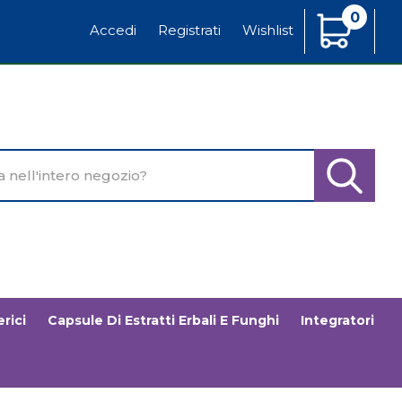
0
Articoli
Accedi
Registrati
Wishlist
Inseriti
o
Cerca Pr
rici
Capsule Di Estratti Erbali E Funghi
Integratori