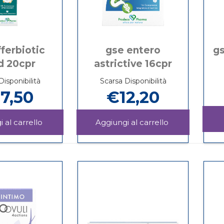
ferbiotic
gse entero
gs
d 20cpr
astrictive 16cpr
Disponibilità
Scarsa Disponibilità
7,50
€12,20
Aggiungi GSE
Aggiungi GSE
EFFERBIOTIC
ENTERO
Informazioni
Informazioni
RAPID
ASTRICTIVE
su GSE
su GSE
20CPR al
16CPR al
EFFERBIOTIC
ENTERO
carrello
carrello
RAPID
ASTRICTIVE
20CPR
16CPR