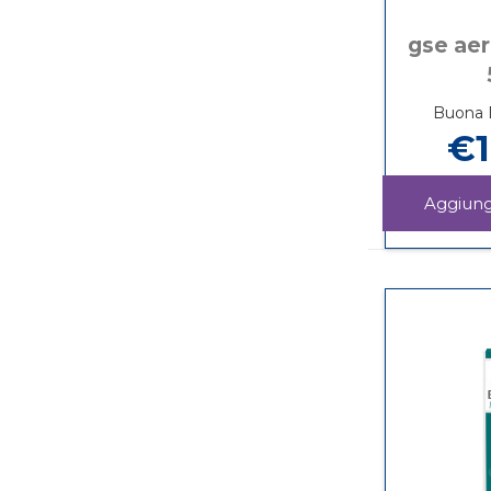
gse aer
Buona D
€1