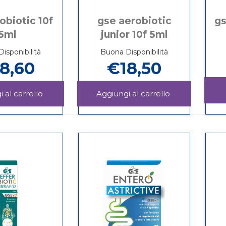
obiotic 10f
gse aerobiotic
gs
5ml
junior 10f 5ml
isponibilità
Buona Disponibilità
8,60
€18,50
Aggiungi GSE
Aggiungi GSE
AEROBIOTIC
AEROBIOTIC
Informazioni
Informazioni
10F
JUNIOR
su GSE
su GSE
5ML al
10F
AEROBIOTIC
AEROBIOTIC
carrello
5ML al
10F
JUNIOR
carrello
5ML
10F
5ML