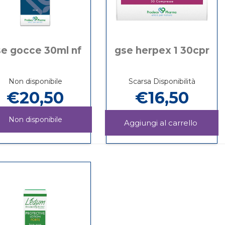
e gocce 30ml nf
gse herpex 1 30cpr
Non disponibile
Scarsa Disponibilità
€20,50
€16,50
Non disponibile
Aggiun
HERP
Informazioni
GSE
Informazioni
1
su GSE
GOCCE
su GSE
30CPR 
HERPEX
30ML
GOCCE
carrello
1
NF non
30ML
30CPR
è
NF
disponibile