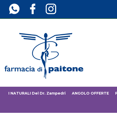
Passa
al
contenuto
principale
Farmaciainfinita.it
I NATURALI Del Dr. Zampedri
ANGOLO OFFERTE