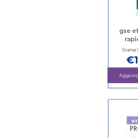
gse ef
rapi
Scarsa 
€1