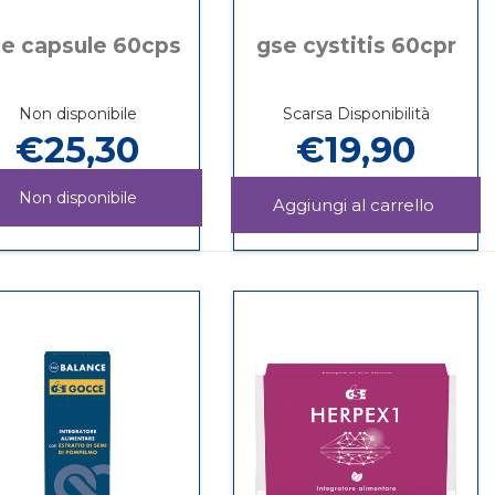
e capsule 60cps
gse cystitis 60cpr
Non disponibile
Scarsa Disponibilità
€25,30
€19,90
Non disponibile
Aggiun
CYSTIT
Informazioni
GSE
Informazioni
60CPR 
su GSE
CAPSULE
su GSE
carrello
CYSTITIS
60CPS non
CAPSULE
60CPR
è
60CPS
disponibile