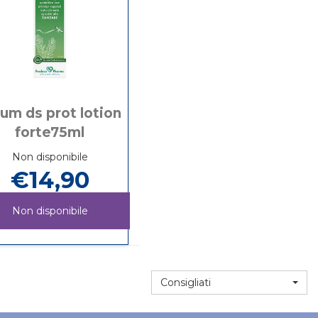
um ds prot lotion
forte75ml
Non disponibile
€14,90
Non disponibile
LEDUM
Informazioni
DS
su LEDUM
PROT
DS
LOTION
PROT
Consigliati
FORTE75ML non
LOTION
è
FORTE75ML