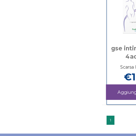
gse inti
4ac
Scarsa 
€1
1