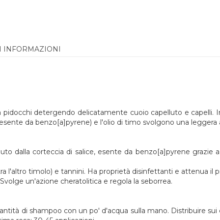
I INFORMAZIONI
pidocchi detergendo delicatamente cuoio capelluto e capelli. In
ice (esente da benzo[a]pyrene) e l'olio di timo svolgono una leggera 
ottenuto dalla corteccia di salice, esente da benzo[a]pyrene gra
a l'altro timolo) e tannini. Ha proprietà disinfettanti e attenua il p
Svolge un'azione cheratolitica e regola la seborrea.
quantità di shampoo con un po' d'acqua sulla mano. Distribuire su