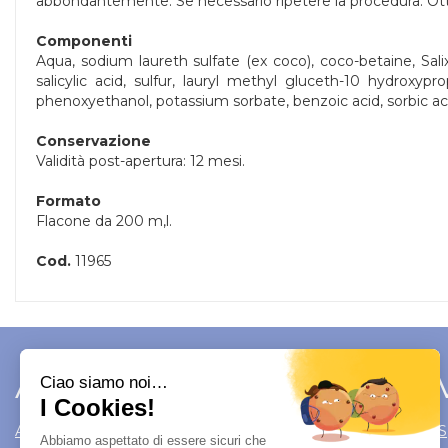
abbondantemente. Se necessario ripetere la procedura. Otti
Componenti
Aqua, sodium laureth sulfate (ex coco), coco-betaine, Sali
salicylic acid, sulfur, lauryl methyl gluceth-10 hydrox
phenoxyethanol, potassium sorbate, benzoic acid, sorbic ac
Conservazione
Validità post-apertura: 12 mesi.
Formato
Flacone da 200 m,l.
Cod.
11965
Area Utente
Link 
Area utente
Modalità di S