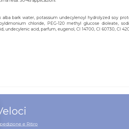
ma resa: 30-45 applicazioni.
x alba bark water, potassium undecylenoyl hydrolyzed soy protei
ypropyldimonium chloride, PEG-120 methyl glucose dioleate, s
id, undecylenic acid, parfum, eugenol, CI 14700, CI 60730, CI 42
Veloci
pedizione e Ritiro