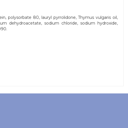
n, polysorbate 80, lauryl pyrrolidone, Thymus vulgaris oil,
odium dehydroacetate, sodium chloride, sodium hydroxide,
090.