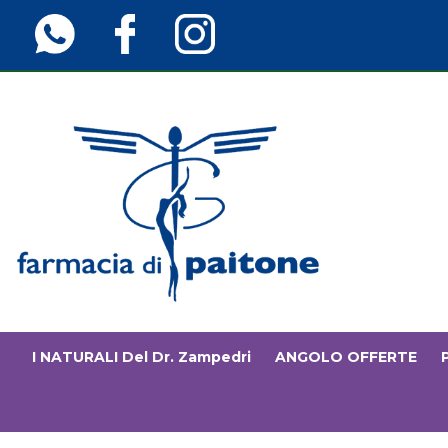
Passa
al
contenuto
principale
Farmaciainfinita.it
I NATURALI Del Dr. Zampedri
ANGOLO OFFERTE