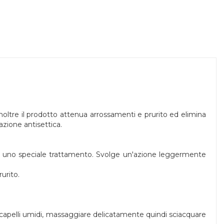
oltre il prodotto attenua arrossamenti e prurito ed elimina
azione antisettica.
zie a uno speciale trattamento. Svolge un'azione leggermente
rurito.
i capelli umidi, massaggiare delicatamente quindi sciacquare