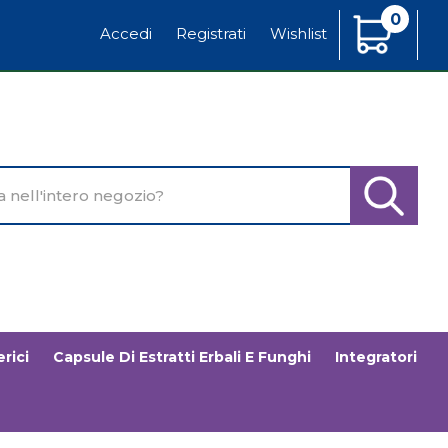
0
Articoli
Accedi
Registrati
Wishlist
Inseriti
o
Cerca Pr
rici
Capsule Di Estratti Erbali E Funghi
Integratori