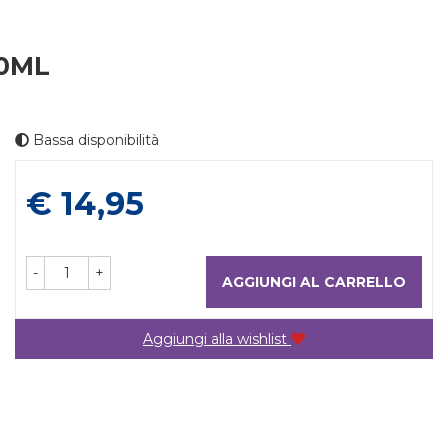
00ML
Bassa disponibilità
Prezzo
€ 14,95
-
+
AGGIUNGI AL CARRELLO
Aggiungi alla wishlist