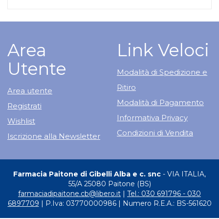
Area
Link Veloci
Utente
Modalità di Spedizione e
Ritiro
Area utente
Modalità di Pagamento
Registrati
Informativa Privacy
Wishlist
Condizioni di Vendita
Iscrizione alla Newsletter
Farmacia Paitone di Gibelli Alba e c. snc
- VIA ITALIA,
55/A 25080 Paitone (BS)
farmaciadipaitone.cb@libero.it
|
Tel.: 030 691796 - 030
6897709
| P.Iva: 03770000986 | Numero R.E.A.: BS-561620