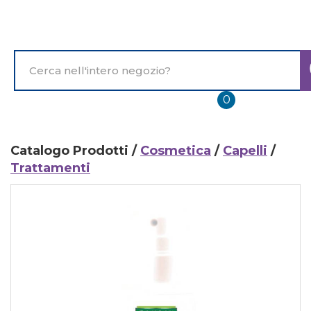
Passa
al
contenuto
principale
Cerca
Prodotto
prodotti
0
inseriti
Catalogo Prodotti /
Cosmetica
/
Capelli
/
Trattamenti