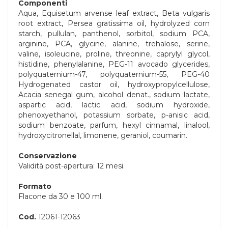
Componenti
Aqua, Equisetum arvense leaf extract, Beta vulgaris
root extract, Persea gratissima oil, hydrolyzed corn
starch, pullulan, panthenol, sorbitol, sodium PCA,
arginine, PCA, glycine, alanine, trehalose, serine,
valine, isoleucine, proline, threonine, caprylyl glycol,
histidine, phenylalanine, PEG-11 avocado glycerides,
polyquaternium-47, polyquaternium-55, PEG-40
Hydrogenated castor oil, hydroxypropylcellulose,
Acacia senegal gum, alcohol denat., sodium lactate,
aspartic acid, lactic acid, sodium hydroxide,
phenoxyethanol, potassium sorbate, p-anisic acid,
sodium benzoate, parfum, hexyl cinnamal, linalool,
hydroxycitronellal, limonene, geraniol, coumarin.
Conservazione
Validità post-apertura: 12 mesi.
Formato
Flacone da 30 e 100 ml.
Cod.
12061-12063