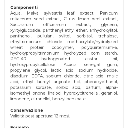
Componenti
Aqua, Malva sylvestris leaf extract, Panicum
miliaceum seed extract, Citrus limon peel extract,
Saccharum officinarum extract, glycerin,
xylitylglucoside, panthenyl ethyl ether, anhydroxylitol,
panthenol, pullulan, xylitol, sorbitol, trehalose,
ethyltrimonium chloride methacrylate/hydrolyzed
wheat protein copolymer, polyquaternium-6,
hydroxypropyltrimonium hydrolyzed corn starch,
PEG-40 hydrogenated castor oil,
hydroxypropylcellulose, Acacia senegal gum,
propylene glycol, lactic acid, sodium hydroxide,
disodium EDTA, sodium chloride, citric acid, malic
acid, ethyl lauroyl arginate hcl, phenoxyethanol,
potassium sorbate, sorbic acid, parfum, alpha-
isomethyl ionone, linalool, hydroxycitronellal, geraniol,
limonene, citronellol, benzyl benzoate.
Conservazione
Validità post-apertura: 12 mesi.
Formato