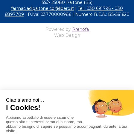
55/A 25080 Paitone (BS)
farmaciadipaitone.cb@libero.it
|
Tel.: 030 691796 - 030
6897709
| P.Iva: 03770000986 | Numero R.E.A.: BS-561620
Powered by
Prenofa
Web Design