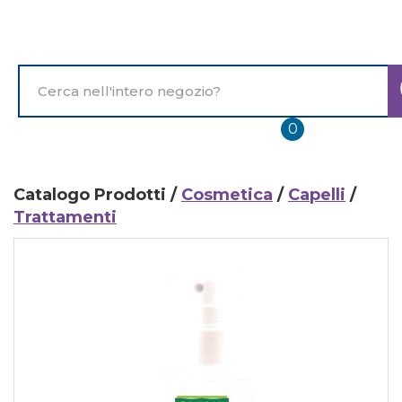
Passa
al
contenuto
principale
Cerca
Prodotto
prodotti
0
inseriti
Catalogo Prodotti /
Cosmetica
/
Capelli
/
Trattamenti