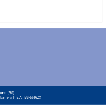
tone (BS)
Numero R.E.A.: BS-561620