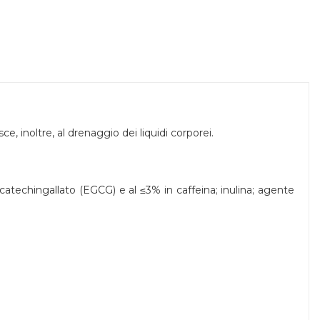
sce, inoltre, al drenaggio dei liquidi corporei.
llocatechingallato (EGCG) e al ≤3% in caffeina; inulina; agente