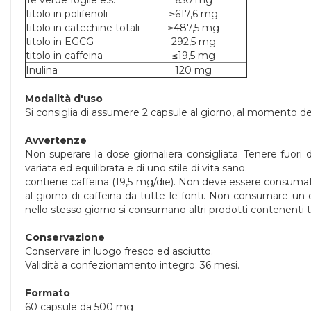
Tè verde foglie e.s.
650 mg
titolo in polifenoli
≥617,6 mg
titolo in catechine totali
≥487,5 mg
titolo in EGCG
292,5 mg
titolo in caffeina
≤19,5 mg
Inulina
120 mg
Modalità d'uso
Si consiglia di assumere 2 capsule al giorno, al momento de
Avvertenze
Non superare la dose giornaliera consigliata. Tenere fuori d
variata ed equilibrata e di uno stile di vita sano.
contiene caffeina (19,5 mg/die). Non deve essere consumato
al giorno di caffeina da tutte le fonti. Non consumare un
nello stesso giorno si consumano altri prodotti contenenti 
Conservazione
Conservare in luogo fresco ed asciutto.
Validità a confezionamento integro: 36 mesi.
Formato
60 capsule da 500 mg