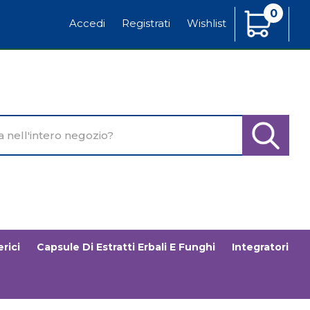
0
Articoli
Accedi
Registrati
Wishlist
Inseriti
o
Cerca Pr
rici
Capsule Di Estratti Erbali E Funghi
Integratori