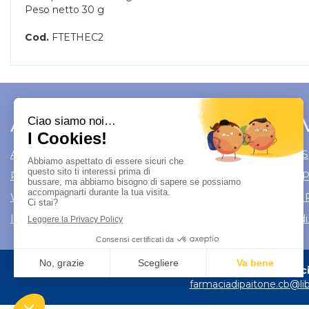
Peso netto 30 g
Cod.
FTETHEC2
Area Utente
Link 
Area utente
Modalità di S
Registrati
Modalità di
Wishlist
Informativa 
Iscrizione alla Newsletter
Condizioni di
Farmacia
farmaciadipaitone.cb@lib