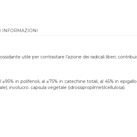
I INFORMAZIONI
ssidante utile per contrastare l’azione dei radicali liberi; contribui
al ≥95% in polifenoli, al ≥75% in catechine totali, al 45% in epiga
e); involucro: capsula vegetale (idrossipropilmetilcellulosa).