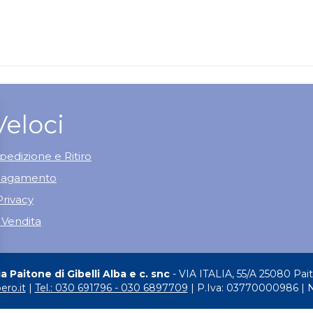
Veloci
pedizione e Ritiro
 Pagamento
Privacy
 Vendita
 Paitone di Gibelli Alba e c. snc
- VIA ITALIA, 55/A 25080 Pai
ero.it
|
Tel.: 030 691796 - 030 6897709
| P.Iva: 03770000986 | 