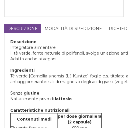
DESCRIZIONE
MODALITÀ DI SPEDIZIONE
RICHIED
Descrizione
Integratore alimentare.
Il tè verde, fonte naturale di polifenoli, svolge un’azione antio
Adatto anche ai vegani.
Ingredienti
Tè verde [Camellia sinensis (L.) Kuntze] foglie e.s. titolato 
antiagglomerante: sali di magnesio degli acidi grassi (vegetal
Senza
glutine
.
Naturalmente privo di
lattosio
.
Caratteristiche nutrizionali
per dose giornaliera
Contenuti medi
(2 capsule)