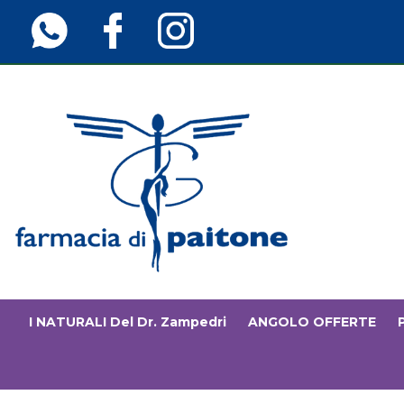
Passa
al
contenuto
principale
Farmaciainfinita.it
I NATURALI Del Dr. Zampedri
ANGOLO OFFERTE