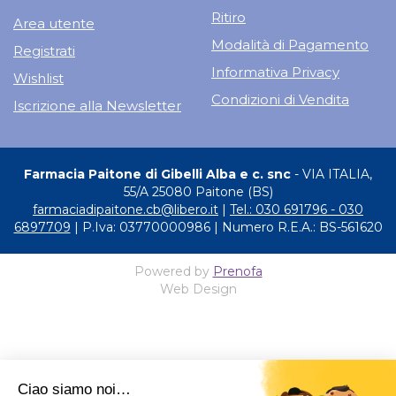
Ritiro
Area utente
Modalità di Pagamento
Registrati
Informativa Privacy
Wishlist
Condizioni di Vendita
Iscrizione alla Newsletter
Farmacia Paitone di Gibelli Alba e c. snc
- VIA ITALIA,
55/A 25080 Paitone (BS)
farmaciadipaitone.cb@libero.it
|
Tel.: 030 691796 - 030
6897709
| P.Iva: 03770000986 | Numero R.E.A.: BS-561620
Powered by
Prenofa
Web Design