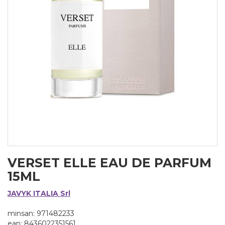
VERSET ELLE EAU DE PARFUM
15ML
JAVYK ITALIA Srl
minsan: 971482233
ean: 8436022351561