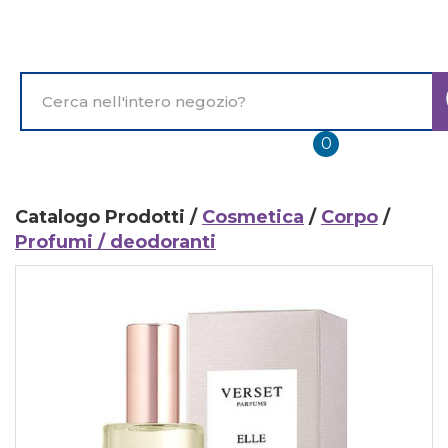
Passa
al
contenuto
principale
Cerca
Prodotto
prodotti
0
inseriti
Catalogo Prodotti /
Cosmetica
/
Corpo
/
Profumi / deodoranti