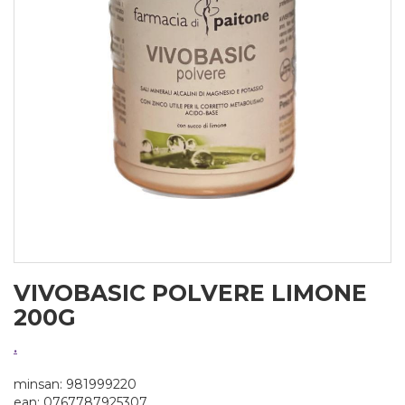
VIVOBASIC POLVERE LIMONE
200G
.
minsan: 981999220
ean: 0767787925307