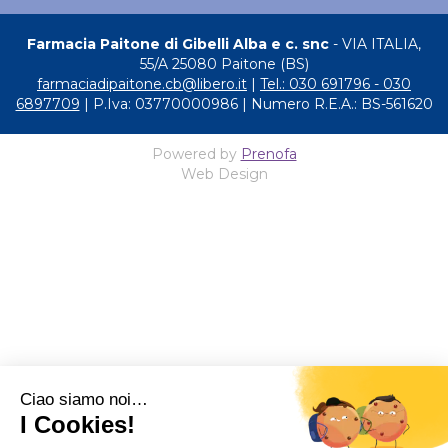
Farmacia Paitone di Gibelli Alba e c. snc
- VIA ITALIA,
55/A 25080 Paitone (BS)
farmaciadipaitone.cb@libero.it
|
Tel.: 030 691796 - 030
6897709
| P.Iva: 03770000986 | Numero R.E.A.: BS-561620
Powered by
Prenofa
Web Design