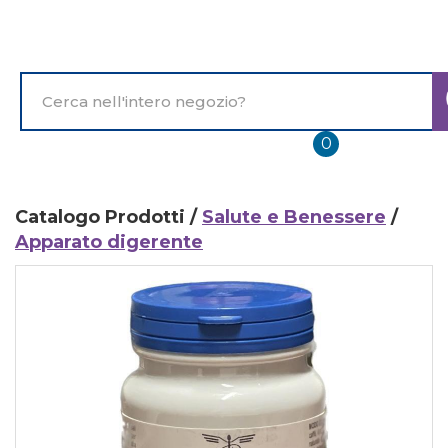
Passa
al
contenuto
principale
Cerca
Prodotto
prodotti
0
inseriti
Catalogo Prodotti /
Salute e Benessere
/
Apparato digerente