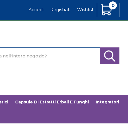
0
Articoli
Accedi
Registrati
Wishlist
Inseriti
o
Cerca Pr
rici
Capsule Di Estratti Erbali E Funghi
Integratori