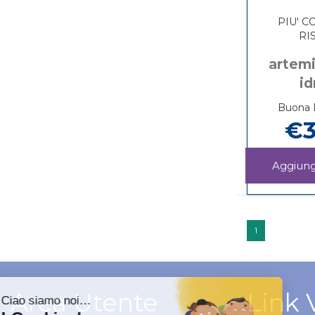
PIU' C
RI
artemi
id
Buona D
€3
1
Area Utente
Link 