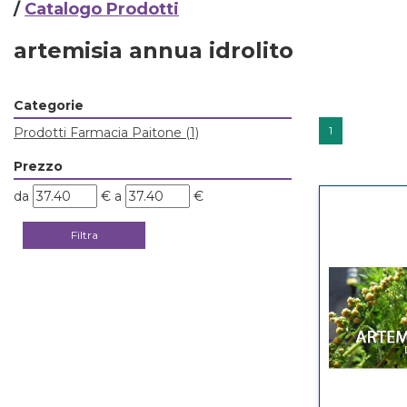
/
Catalogo Prodotti
artemisia annua idrolito
Categorie
1
Prodotti Farmacia Paitone
(1)
Prezzo
filtra
filtra
da
€
a
€
da
a