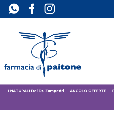
Passa
al
contenuto
principale
Farmaciainfinita.it
I NATURALI Del Dr. Zampedri
ANGOLO OFFERTE