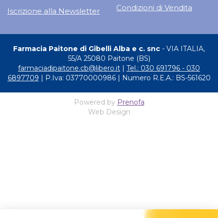
Condizioni di Vendita
Iscrizione alla Newsletter
Farmacia Paitone di Gibelli Alba e c. snc
- VIA ITALIA,
55/A 25080 Paitone (BS)
farmaciadipaitone.cb@libero.it
|
Tel.: 030 691796 - 030
6897709
| P.Iva: 03770000986 | Numero R.E.A.: BS-561620
Powered by
Prenofa
Web Design