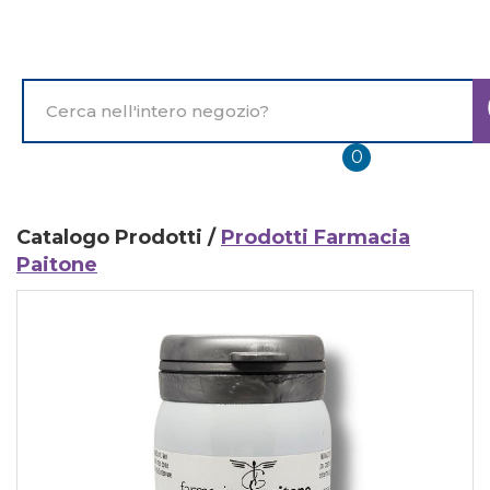
Passa
al
contenuto
principale
Cerca
Prodotto
prodotti
0
inseriti
Catalogo Prodotti /
Prodotti Farmacia
Paitone