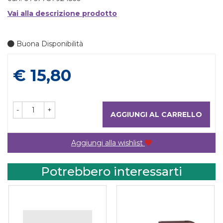
Vai alla descrizione prodotto
Buona Disponibilità
Prezzo
€ 15,80
-
+
AGGIUNGI AL CARRELLO
Aggiungi alla wishlist
Potrebbero interessarti