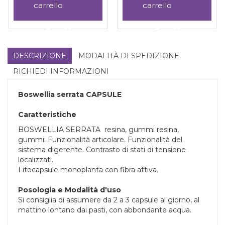
CORDYCHAGA
Aggiungi I
Aggiungi I
NATURALI
NATURALI
INFLAM
DETOXEPATI
HAGA
Aggiungi I
Informazioni
Aggiungi I
Informazioni
KAPPA
100CPS al
AGA
NATURALI
su I
NATURALI
su I
PLUS al
carrello
INFLAM
NATURALI
DETOXEPATIC
NATURALI
carrello
KAPPA
INFLAM
100CPS alla
DETOXEPATIC
DESCRIZIONE
MODALITÀ DI SPEDIZIONE
PLUS alla
KAPPA
wishlist
100CPS
RICHIEDI INFORMAZIONI
wishlist
PLUS
Boswellia serrata
CAPSULE
Caratteristiche
BOSWELLIA SERRATA resina, gummi resina,
gummi: Funzionalità articolare. Funzionalità del
sistema digerente. Contrasto di stati di tensione
localizzati.
Fitocapsule monoplanta con fibra attiva.
Posologia e Modalità d'uso
Si consiglia di assumere da 2 a 3 capsule al giorno, al
mattino lontano dai pasti, con abbondante acqua.