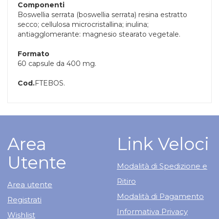
Componenti
Boswellia serrata (boswellia serrata) resina estratto
secco; cellulosa microcristallina; inulina;
antiagglomerante: magnesio stearato vegetale.
Formato
60 capsule da 400 mg.
Cod.
FTEBOS.
Area
Link Veloci
Utente
Modalità di Spedizione e
Ritiro
Area utente
Modalità di Pagamento
Registrati
Informativa Privacy
Wishlist