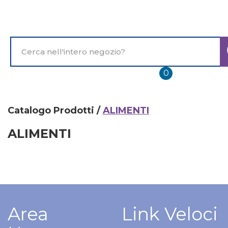
Passa
al
contenuto
principale
Cerca
Prodotto
prodotti
0
inseriti
Catalogo Prodotti /
ALIMENTI
ALIMENTI
Area
Link Veloci