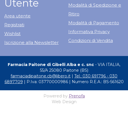
Utente
Modalità di Spedizione e
Ritiro
Area utente
Modalità di Pagamento
Registrati
Informativa Privacy
Wishlist
Condizioni di Vendita
Iscrizione alla Newsletter
Farmacia Paitone di Gibelli Alba e c. snc
- VIA ITALIA,
55/A 25080 Paitone (BS)
farmaciadipaitone.cb@libero.it
|
Tel.: 030 691796 - 030
6897709
| P.Iva: 03770000986 | Numero R.E.A.: BS-561620
Powered by
Prenofa
Web Design