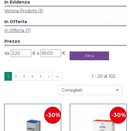
In Evidenza
Vetrina Prodotti
(3)
In Offerta
In Offerta
(7)
Prezzo
filtra
filtra
da
€
a
€
da
a
1 - 20 di 102
1
2
3
4
5
»
»»
Consigliati
30%
30%