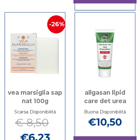
200ML non
3
TRIDERM
Informazioni
è
200ML
SAP
su TRIDERM
disponibile
MARSIGLIA
SAP
26%
PAN
MARSIGLIA
100G non
PAN
è
100G
disponibile
vea marsiglia sap
allgasan lipid
nat 100g
care det urea
Scarsa Disponibilità
Buona Disponibilità
€ 8,50
€10,50
€6,23