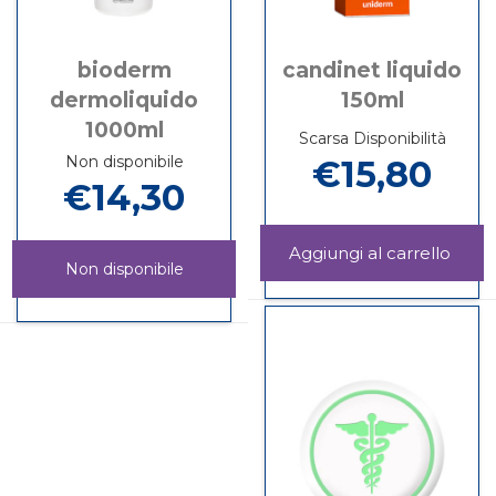
bioderm
candinet liquido
dermoliquido
150ml
1000ml
Scarsa Disponibilità
Non disponibile
€15,80
€14,30
Aggi
Non disponibile
LIQU
Informazioni
150M
su CANDINET
BIODERM
Informazioni
carrel
LIQUIDO
DERMOLIQUIDO
su BIODERM
150ML
1000ML non
DERMOLIQUIDO
è
1000ML
disponibile