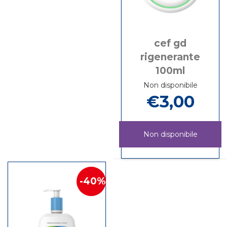
cef gd
rigenerante
100ml
Non disponibile
€3,00
Non disponibile
CEF
Informazioni
GD
su CEF
RIGENERANTE
GD
40%
100ML non
RIGENERANTE
è
100ML
disponibile