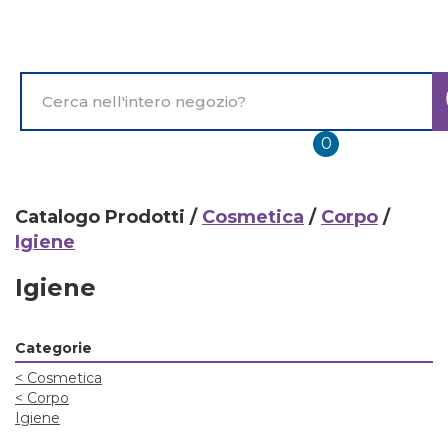
Passa
al
contenuto
principale
Cerca
Prodotto
prodotti
0
inseriti
Catalogo Prodotti /
Cosmetica
/
Corpo
/
Igiene
Igiene
Categorie
<
Cosmetica
<
Corpo
Igiene