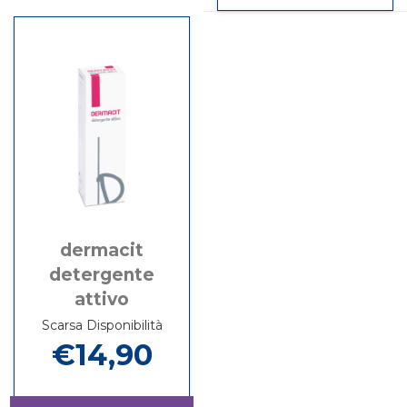
90PZ
su CH
carrel
BASTONCINI
90PZ
dermacit
detergente
attivo
Scarsa Disponibilità
€14,90