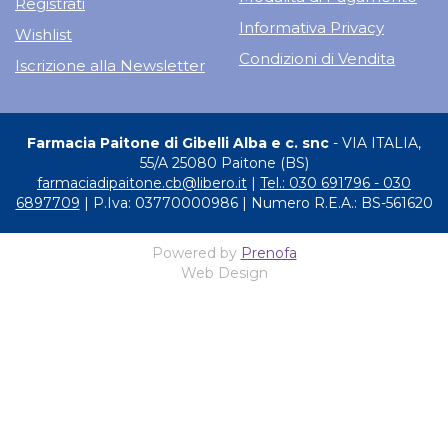
Registrati
Informativa Privacy
Wishlist
Condizioni di Vendita
Iscrizione alla Newsletter
Farmacia Paitone di Gibelli Alba e c. snc
- VIA ITALIA,
55/A 25080 Paitone (BS)
farmaciadipaitone.cb@libero.it
|
Tel.: 030 691796 - 030
6897709
| P.Iva: 03770000986 | Numero R.E.A.: BS-561620
Powered by
Prenofa
Web Design