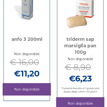
anfo 3 200ml
triderm sap
marsiglia pan
100g
Non disponibile
Non disponibile
€ 16,00
€ 8,90
€11,20
€6,23
*il prezzo barrato è il prezzo più
Non disponibile
basso degli ultimi 30 giorni
ANFO
Informazioni
3
su ANFO
Non disponibile