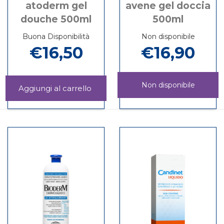
atoderm gel
avene gel doccia
douche 500ml
500ml
Buona Disponibilità
Non disponibile
€16,50
€16,90
Non disponibile
Aggiungi ATODERM
GEL
Informazioni
AVENE
Informazioni
DOUCHE
su ATODERM
GEL
su AVENE
500ML al
GEL
DOCCIA
GEL
carrello
DOUCHE
500ML non
DOCCIA
500ML
è
500ML
disponibile