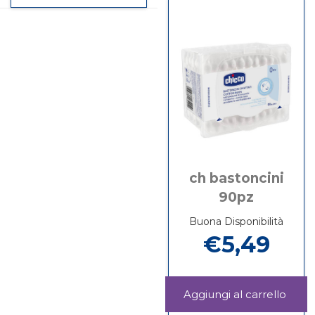
carrel
DET
BASTONCINI
su CETAPHIL
250ML al
160PZ
EMULSIONE
carrello
DET
250ML
ch bastoncini
90pz
Buona Disponibilità
€5,49
Aggi
BAST
Informazioni