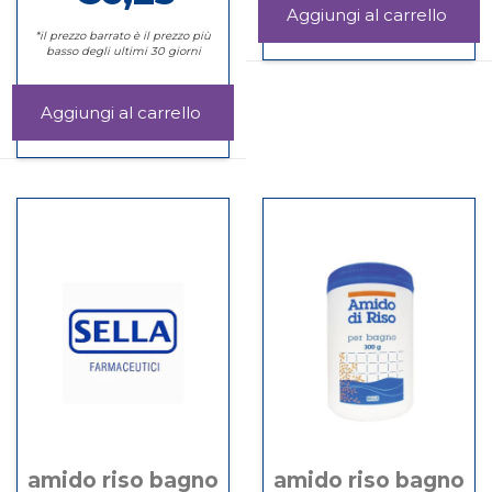
Aggi
LIPI
*il prezzo barrato è il prezzo più
Informazioni
basso degli ultimi 30 giorni
CAR
su ALLGASAN
DET
LIPID
UREA
CARE
Aggiungi VEA
carrel
DET
MARSIGLIA
Informazioni
UREA
SAP
su VEA
NAT
MARSIGLIA
100G al
SAP
carrello
NAT
100G
amido riso bagno
amido riso bagno