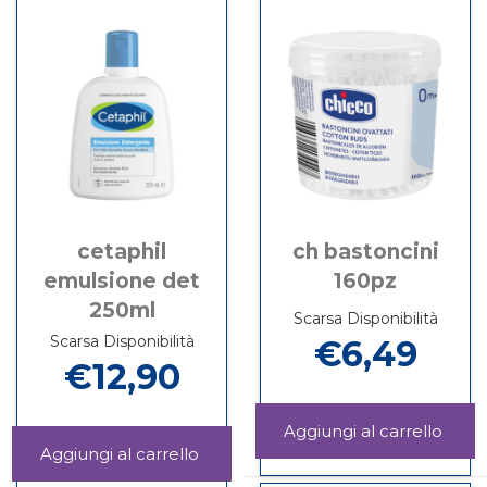
473ML non
IDRAT
è
473ML
disponibile
cetaphil
ch bastoncini
emulsione det
160pz
250ml
Scarsa Disponibilità
Scarsa Disponibilità
€6,49
€12,90
Aggi
BAST
Aggiungi CETAPHIL
Informazioni
160PZ
EMULSIONE
su CH
Informazioni