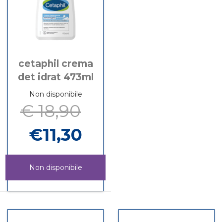
cetaphil crema
det idrat 473ml
Non disponibile
€ 18,90
€11,30
Non disponibile
CETAPHIL
Informazioni
CREMA
su CETAPHIL
DET
CREMA
IDRAT
DET