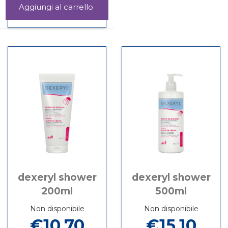
Aggiungi DERMACIT
DETERGENTE
Informazioni
ATTIVO al
su DERMACIT
carrello
DETERGENTE
ATTIVO
dexeryl shower
dexeryl shower
200ml
500ml
Non disponibile
Non disponibile
€10,70
€15,10