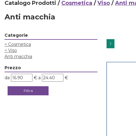
Catalogo Prodotti /
Cosmetica
/
Viso
/
Anti m
Anti macchia
Categorie
1
<
Cosmetica
<
Viso
Anti macchia
Prezzo
filtra
filtra
da
€
a
€
da
a