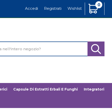
0
Articoli
Accedi
Registrati
Wishlist
Inseriti
o
Cerca Pr
rici
Capsule Di Estratti Erbali E Funghi
Integratori