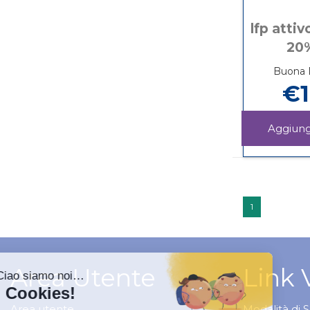
lfp attiv
20
Buona D
€1
1
Area Utente
Link 
Area utente
Modalità di S