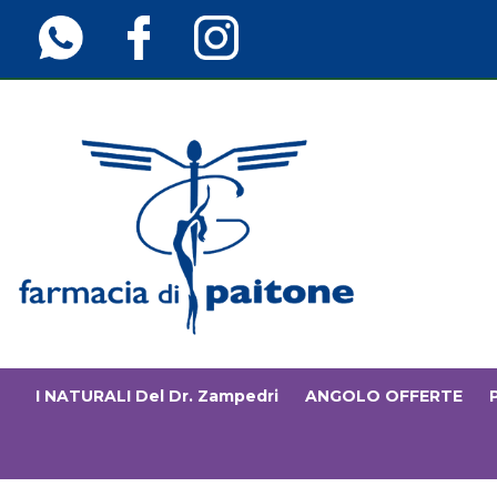
Passa
al
contenuto
principale
Farmaciainfinita.it
I NATURALI Del Dr. Zampedri
ANGOLO OFFERTE