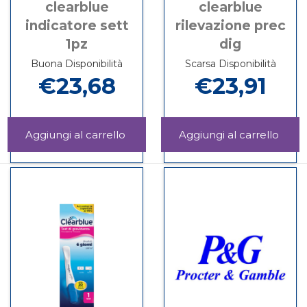
clearblue
clearblue
indicatore sett
rilevazione prec
1pz
dig
Buona Disponibilità
Scarsa Disponibilità
€23,68
€23,91
Aggiungi CLEARBLUE
Aggi
INDICATORE
RILE
Informazioni
Informazioni
SETT
PRE
su CLEARBLUE
su CLEARBLUE
1PZ al
DIG a
INDICATORE
RILEVAZIONE
carrello
carrel
SETT
PREC
1PZ
DIG