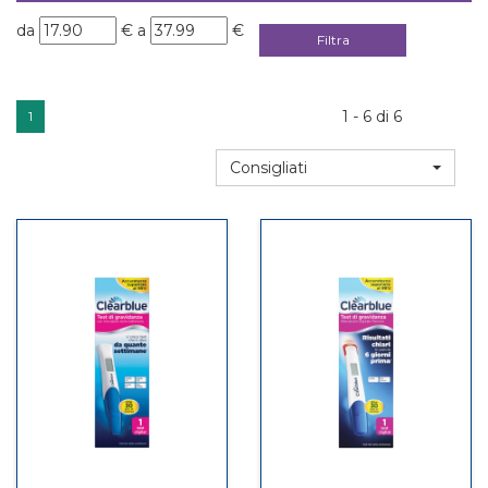
filtra
filtra
da
€
a
€
da
a
1 - 6 di 6
1
Consigliati