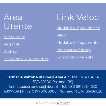
Area
Link Veloci
Utente
Modalità di Spedizione e
Ritiro
Area utente
Modalità di Pagamento
Registrati
Informativa Privacy
Wishlist
Condizioni di Vendita
Iscrizione alla Newsletter
Farmacia Paitone di Gibelli Alba e c. snc
- VIA ITALIA,
55/A 25080 Paitone (BS)
farmaciadipaitone.cb@libero.it
|
Tel.: 030 691796 - 030
6897709
| P.Iva: 03770000986 | Numero R.E.A.: BS-561620
Powered by
Prenofa