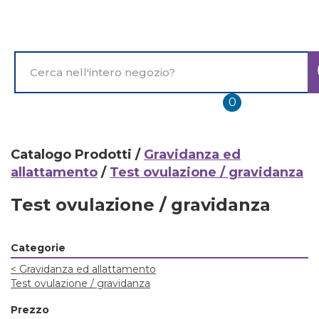
Passa
al
contenuto
principale
Cerca
Prodotto
prodotti
0
inseriti
Catalogo Prodotti /
Gravidanza ed
allattamento
/
Test ovulazione / gravidanza
Test ovulazione / gravidanza
Categorie
<
Gravidanza ed allattamento
Test ovulazione / gravidanza
Prezzo