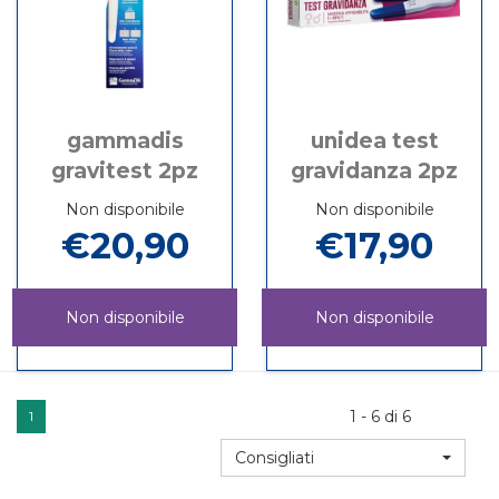
gammadis
unidea test
gravitest 2pz
gravidanza 2pz
Non disponibile
Non disponibile
€20,90
€17,90
Non disponibile
Non disponibile
GAMMADIS
Informazioni
UNIDEA
Informazioni
GRAVITEST
su GAMMADIS
TEST
su UNIDEA
2PZ non
GRAVITEST
GRAVIDANZA
TEST
1 - 6 di 6
1
è
2PZ
2PZ non
GRAVIDANZA
disponibile
è
2PZ
Consigliati
disponibile