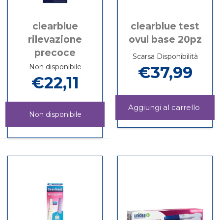
clearblue
clearblue test
rilevazione
ovul base 20pz
precoce
Scarsa Disponibilità
Non disponibile
€37,99
€22,11
Aggi
Non disponibile
TEST
Informazioni
OVU
su CLEARBLUE
CLEARBLUE
Informazioni
BAS
TEST
RILEVAZIONE
su CLEARBLUE
20PZ
OVUL
PRECOCE non
RILEVAZIONE
carrel
BASE
è
PRECOCE
20PZ
disponibile