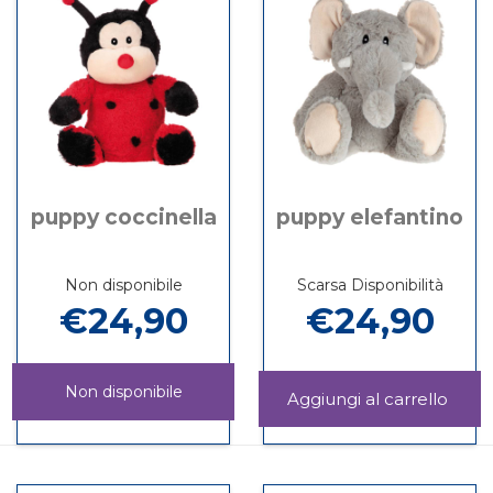
è
AVVENTURE
disponibile
puppy coccinella
puppy elefantino
Non disponibile
Scarsa Disponibilità
€24,90
€24,90
Non disponibile
Aggi
ELEF
Informazioni
PUPPY
Informazioni
carrel
su PUPPY
COCCINELLA non
su PUPPY
ELEFANTINO
è
COCCINELLA