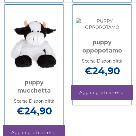
carrel
su PUPPY
LEONCINO non
su PUPPY
LEOPARDO
è
LEONCINO
disponibile
puppy
oppopotamo
Scarsa Disponibilità
€24,90
puppy
mucchetta
Aggi
OPP
Informazioni
Scarsa Disponibilità
carrel
su PUPPY
€24,90
OPPOPOTAMO
Aggiungi PUPPY