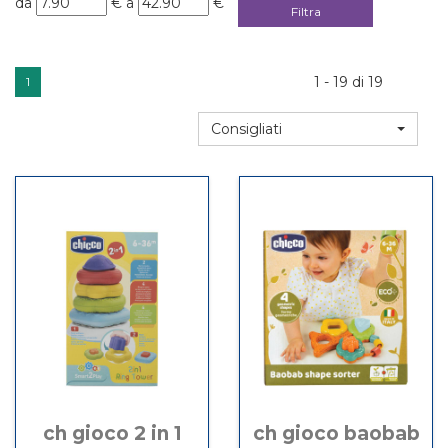
da
€
a
€
da
a
1 - 19 di 19
1
Consigliati
ch gioco 2 in 1
ch gioco baobab