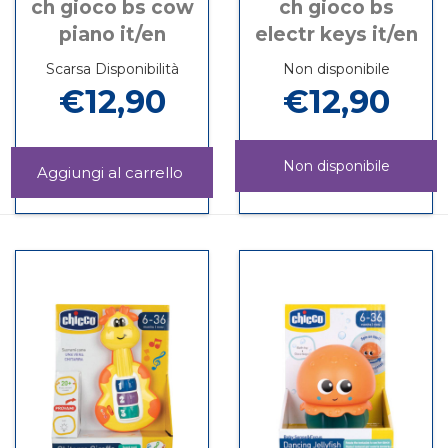
ch gioco bs cow
ch gioco bs
piano it/en
electr keys it/en
Scarsa Disponibilità
Non disponibile
€12,90
€12,90
Non disponibile
Aggiungi CH
GIOCO
Informazioni
CH
Informazioni
BS
su CH
GIOCO
su CH
COW
GIOCO
BS
GIOCO
PIANO
BS
ELECTR
BS
IT/EN al
COW
KEYS
ELECTR
carrello
PIANO
IT/EN non
KEYS
IT/EN
è
IT/EN
disponibile