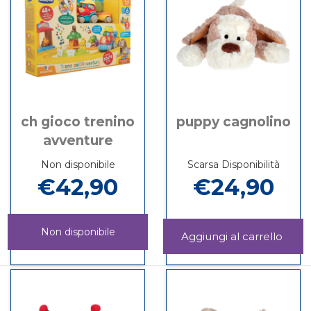
è
PO
disponibile
ch gioco trenino
puppy cagnolino
avventure
Non disponibile
Scarsa Disponibilità
€42,90
€24,90
Non disponibile
Aggi
CAGN
Informazioni
CH
Informazioni
carrel
su PUPPY
GIOCO
su CH
CAGNOLINO
TRENINO
GIOCO
AVVENTURE non
TRENINO