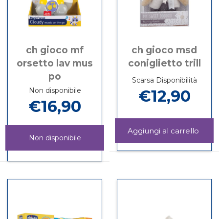
ch gioco mf
ch gioco msd
orsetto lav mus
coniglietto trill
po
Scarsa Disponibilità
Non disponibile
€12,90
€16,90
Aggi
Non disponibile
GIO
Informazioni
MSD
su CH
CH
Informazioni
CONI
GIOCO
GIOCO
su CH
TRILL
MSD
MF
GIOCO
carrel
CONIGLIETTO
ORSETTO
MF
TRILL
LAV
ORSETTO
MUS
LAV
PO non
MUS