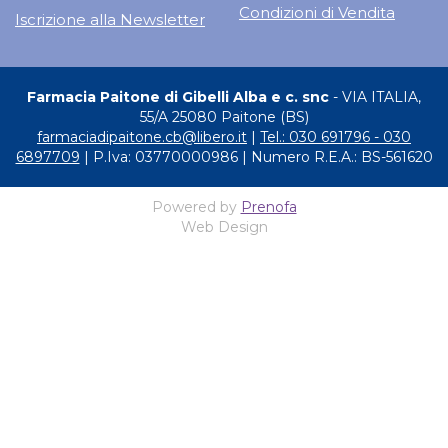
Condizioni di Vendita
Iscrizione alla Newsletter
Farmacia Paitone di Gibelli Alba e c. snc
- VIA ITALIA,
55/A 25080 Paitone (BS)
farmaciadipaitone.cb@libero.it
|
Tel.: 030 691796 - 030
6897709
| P.Iva: 03770000986 | Numero R.E.A.: BS-561620
Powered by
Prenofa
Web Design