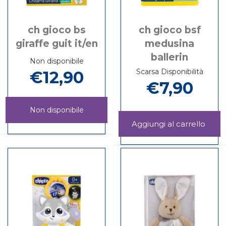
ch gioco bs
ch gioco bsf
giraffe guit it/en
medusina
ballerin
Non disponibile
Scarsa Disponibilità
€12,90
€7,90
Non disponibile
Aggi
CH
Informazioni
GIO
Informazioni
GIOCO
su CH
BSF
su CH
BS
GIOCO
MED
GIOCO
GIRAFFE
BS
BALL
BSF
GUIT
GIRAFFE
carrel
MEDUSINA
IT/EN non
GUIT
BALLERIN
è
IT/EN
disponibile