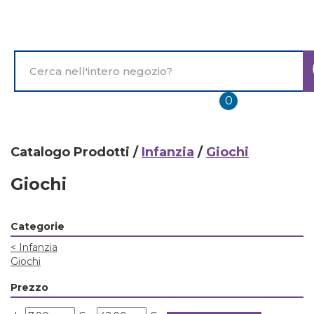
Passa
al
contenuto
principale
Cerca
Prodotto
prodotti
0
inseriti
Catalogo Prodotti /
Infanzia
/
Giochi
Giochi
Categorie
<
Infanzia
Giochi
Prezzo
filtra
filtra