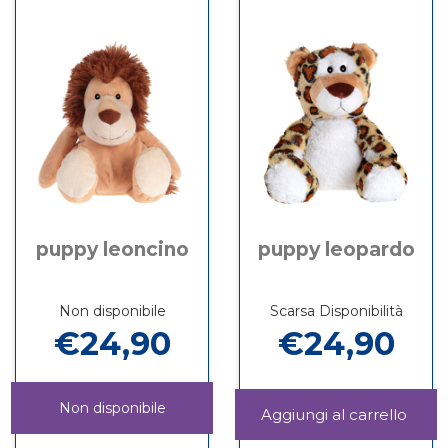
disponibile
puppy leoncino
puppy leopardo
Non disponibile
Scarsa Disponibilità
€24,90
€24,90
Non disponibile
Aggi
LEOP
Informazioni
PUPPY
Informazioni