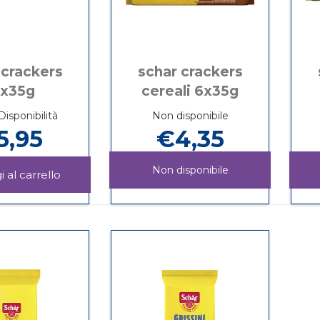
 crackers
schar crackers
0x35g
cereali 6x35g
Disponibilità
Non disponibile
5,95
€4,35
Non disponibile
Aggiungi SCHAR
CRACKERS
Informazioni
SCHAR
Informazioni
10X35G al
su SCHAR
CRACKERS
su SCHAR
carrello
CRACKERS
CEREALI
CRACKERS
10X35G
6X35G non
CEREALI
è
6X35G
disponibile