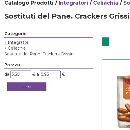
Catalogo Prodotti /
Integratori
/
Celiachia
/
So
Sostituti del Pane. Crackers Grissi
Categorie
1
<
Integratori
<
Celiachia
Sostituti del Pane. Crackers Grissini
Prezzo
filtra
filtra
da
€
a
€
da
a