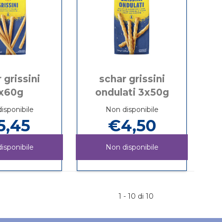
 grissini
schar grissini
x60g
ondulati 3x50g
isponibile
Non disponibile
5,45
€4,50
isponibile
Non disponibile
SCHAR
Informazioni
SCHAR
Informazioni
GRISSINI
su SCHAR
GRISSINI
su SCHAR
4X60G non
GRISSINI
ONDULATI
GRISSINI
è
4X60G
3X50G non
ONDULATI
1 - 10 di 10
disponibile
è
3X50G
disponibile