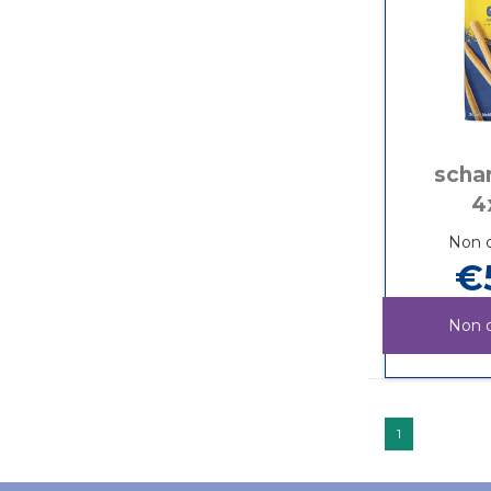
schar
4
Non d
€
Non d
1