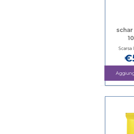
schar
1
Scarsa 
€