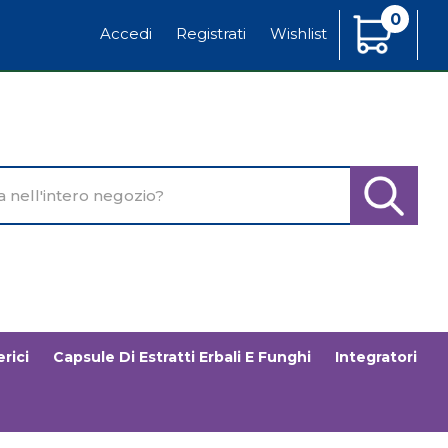
0
Articoli
Accedi
Registrati
Wishlist
Inseriti
o
Cerca Pr
rici
Capsule Di Estratti Erbali E Funghi
Integratori