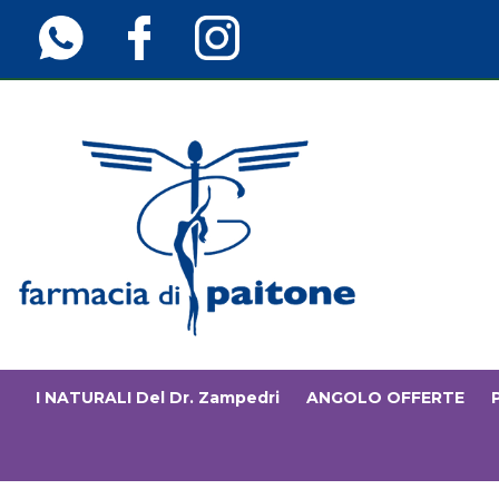
Passa
al
contenuto
principale
Farmaciainfinita.it
I NATURALI Del Dr. Zampedri
ANGOLO OFFERTE