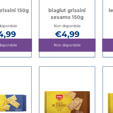
rissini 150g
biaglut grissini
l
sesamo 150g
isponibile
Non disponibile
4,99
€4,99
isponibile
Non disponibile
BIAGLUT
Informazioni
BIAGLUT
Informazioni
GRISSINI
su BIAGLUT
GRISSINI
su BIAGLUT
150G non
GRISSINI
SESAMO
GRISSINI
è
150G
150G non
SESAMO
disponibile
è
150G
disponibile