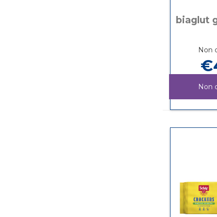
biaglut g
Non d
€
Non d