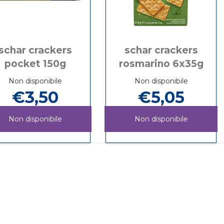
schar crackers
schar crackers
pocket 150g
rosmarino 6x35g
Non disponibile
Non disponibile
€3,50
€5,05
Non disponibile
Non disponibile
SCHAR
Informazioni
SCHAR
Informazioni
CRACKERS
su SCHAR
CRACKERS
su SCHAR
POCKET
CRACKERS
ROSMARINO
CRACKERS
150G non
POCKET
6X35G non
ROSMARINO
è
150G
è
6X35G
disponibile
disponibile