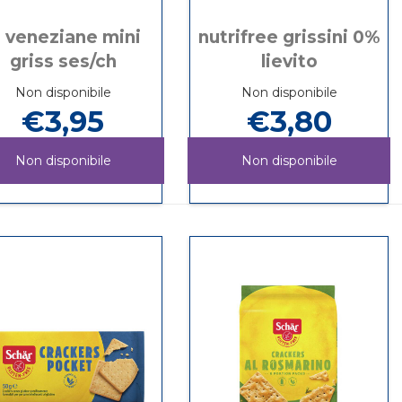
e veneziane mini
nutrifree grissini 0%
griss ses/ch
lievito
Non disponibile
Non disponibile
€3,95
€3,80
Non disponibile
Non disponibile
LE
Informazioni
NUTRIFREE
Informazioni
VENEZIANE
su LE
GRISSINI
su NUTRIFREE
MINI
VENEZIANE
0%
GRISSINI
GRISS
MINI
LIEVITO non
0%
SES/CH non
GRISS
è
LIEVITO
è
SES/CH
disponibile
disponibile