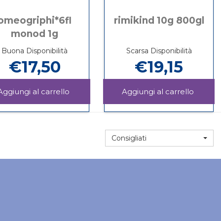
omeogriphi*6fl
rimikind 10g 800gl
monod 1g
Buona Disponibilità
Scarsa Disponibilità
€17,50
€19,15
MEOS
Aggiungi OMEOGRIPHI*6FL
Aggiun
MONOD
10G
Informazioni
Informazioni
1G al
800GL 
su OMEOGRIPHI*6FL
su RIMIKIND
carrello
carrello
MONOD
10G
1G
800GL
Consigliati