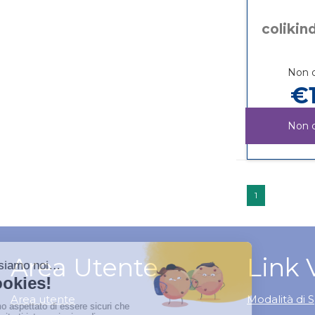
colikin
Non d
€1
Non d
1
Area Utente
Link 
Area utente
Modalità di S