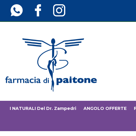
Passa
al
contenuto
principale
Farmaciainfinita.it
I NATURALI Del Dr. Zampedri
ANGOLO OFFERTE