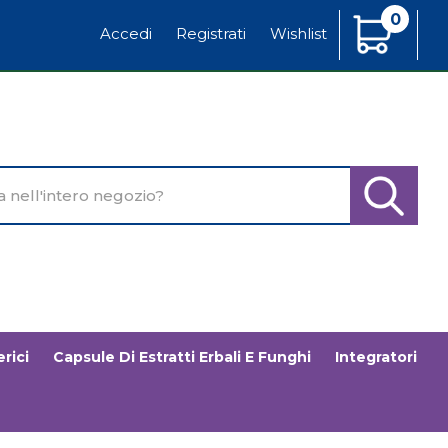
0
Articoli
Accedi
Registrati
Wishlist
Inseriti
o
Cerca Pr
rici
Capsule Di Estratti Erbali E Funghi
Integratori