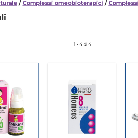
turale
/
Complessi omeobioterapici
/
Complessi
li
1 - 4 di 4