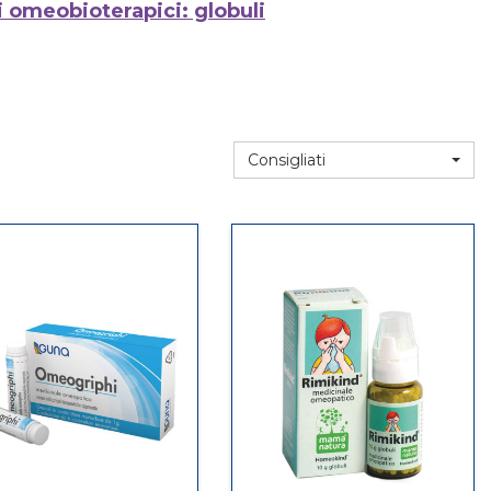
 omeobioterapici: globuli
Consigliati