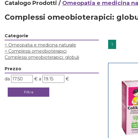
Catalogo Prodotti /
Omeopatia e medicina na
Complessi omeobioterapici: globu
Categorie
1
<
Omeopatia e medicina naturale
<
Complessi omeobioterapici
Complessi omeobioterapici: globuli
Prezzo
filtra
filtra
da
€
a
€
da
a