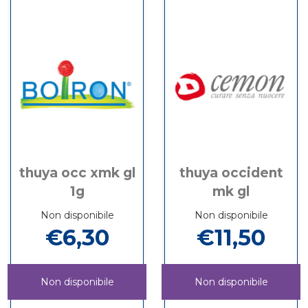
1G non
GL
è
GL
è
1G
disponibile
disponibile
thuya occ xmk gl
thuya occident
1g
mk gl
Non disponibile
Non disponibile
€6,30
€11,50
Non disponibile
Non disponibile
THUYA
Informazioni
THUYA
Informazioni