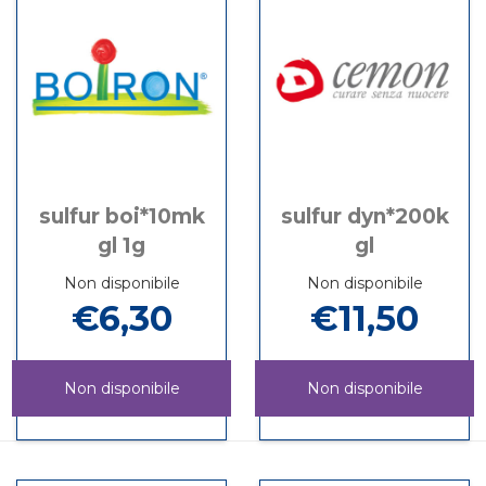
disponibile
è
1G
disponibile
sulfur boi*10mk
sulfur dyn*200k
gl 1g
gl
Non disponibile
Non disponibile
€6,30
€11,50
Non disponibile
Non disponibile
SULFUR
Informazioni
SULFUR
Informazioni
BOI*10MK
su SULFUR
DYN*200K
su SULFUR
GL
BOI*10MK
GL non
DYN*200K