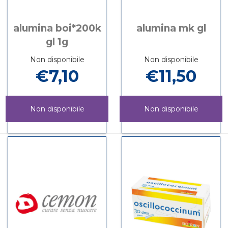
alumina boi*200k
alumina mk gl
gl 1g
Non disponibile
Non disponibile
€7,10
€11,50
Non disponibile
Non disponibile
ALUMINA
Informazioni
ALUMINA
Informazioni
BOI*200K
su ALUMINA
MK
su ALUMINA
GL
BOI*200K
GL non
MK
1G non
GL
è
GL
è
1G
disponibile
disponibile