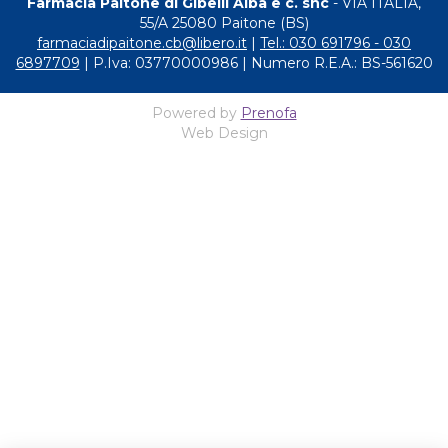
Farmacia Paitone di Gibelli Alba e c. snc
- VIA ITALIA,
55/A 25080 Paitone (BS)
farmaciadipaitone.cb@libero.it
|
Tel.: 030 691796 - 030
6897709
| P.Iva: 03770000986 | Numero R.E.A.: BS-561620
Powered by
Prenofa
Web Design