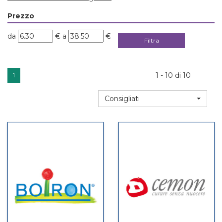
Prezzo
filtra
filtra
da
€
a
€
da
a
1 - 10 di 10
1
Consigliati