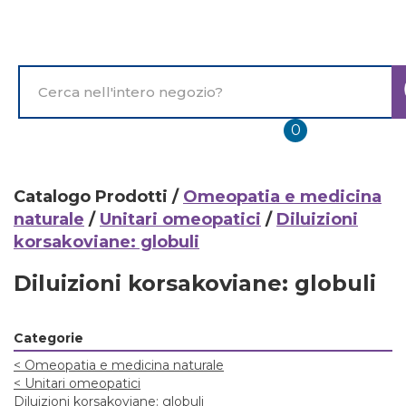
Passa
al
contenuto
principale
Cerca
Prodotto
prodotti
0
inseriti
Catalogo Prodotti /
Omeopatia e medicina
naturale
/
Unitari omeopatici
/
Diluizioni
korsakoviane: globuli
Diluizioni korsakoviane: globuli
Categorie
<
Omeopatia e medicina naturale
<
Unitari omeopatici
Diluizioni korsakoviane: globuli