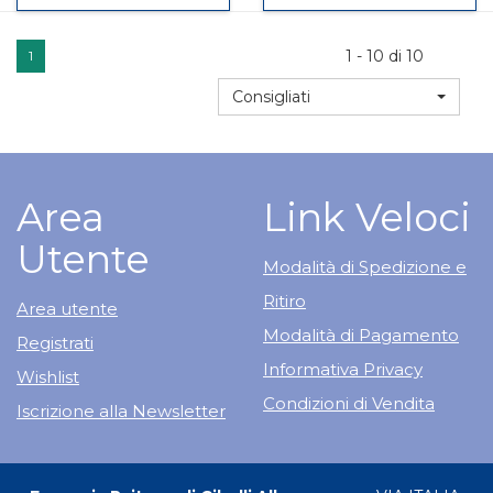
OCC
su THUYA
OCCIDENT
su THUYA
XMK
OCC
MK
OCCIDENT
1 - 10 di 10
1
GL
XMK
GL non
MK
1G non
GL
è
GL
Consigliati
è
1G
disponibile
disponibile
Area
Link Veloci
Utente
Modalità di Spedizione e
Ritiro
Area utente
Modalità di Pagamento
Registrati
Informativa Privacy
Wishlist
Condizioni di Vendita
Iscrizione alla Newsletter