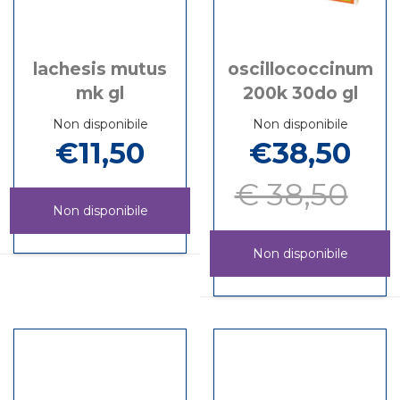
lachesis mutus
oscillococcinum
mk gl
200k 30do gl
Non disponibile
Non disponibile
€11,50
€38,50
€ 38,50
Non disponibile
LACHESIS
Informazioni
Non disponibile
MUTUS
su LACHESIS
MK
MUTUS
OSCILLOCOCC
Informazioni
GL non
MK
200K
su OSCILLOC
è
GL
30DO
200K
disponibile
GL non
30DO
è
GL
disponibile