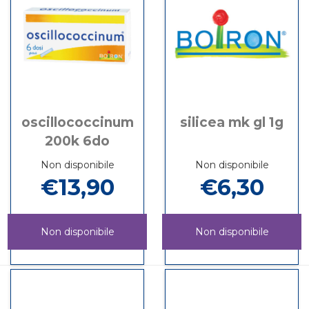
oscillococcinum
silicea mk gl 1g
200k 6do
Non disponibile
Non disponibile
€13,90
€6,30
Non disponibile
Non disponibile
OSCILLOCOCCINUM
Informazioni
SILICEA
Informazioni
200K
su OSCILLOCOCCINUM
MK
su SILICEA
6DO non
200K
GL
MK
è
6DO
1G non
GL