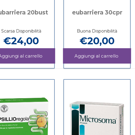
ubarriera 20bust
eubarriera 30cpr
Scarsa Disponibilità
Buona Disponibilità
€24,00
€20,00
Aggiungi EUBARRIERA
Aggiu
20BUST al
30CPR 
Informazioni
Informazioni
carrello
carrello
su EUBARRIERA
su EUBARRIERA
20BUST
30CPR