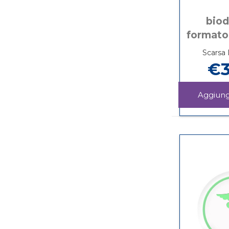
biod
formato
Scarsa 
€3