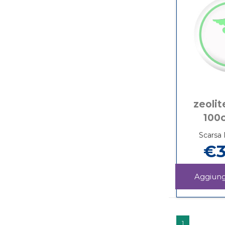
zeolit
100
Scarsa 
€3
1