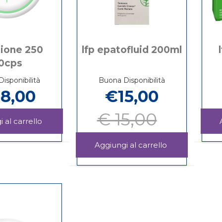
tione 250
lfp epatofluid 200ml
0cps
isponibilità
Buona Disponibilità
8,00
€15,00
€ 15,00
Aggiungi GLUTATIONE
250
Informazioni
30CPS al
su GLUTATIONE
Aggiungi LFP
carrello
250
EPATOFLUID
Informazioni
30CPS
200ML al
su LFP
carrello
EPATOFLUID
200ML