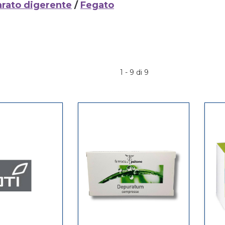
rato digerente
/
Fegato
1 - 9 di 9