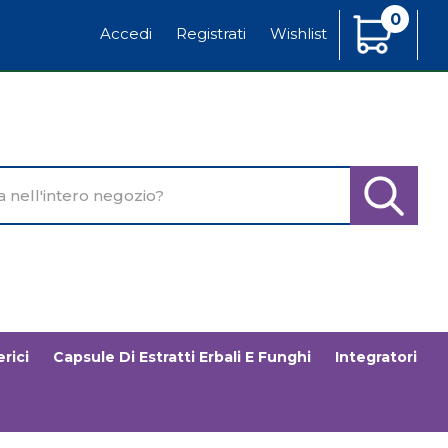
0
Articoli
Accedi
Registrati
Wishlist
Inseriti
o
Cerca Pr
rici
Capsule Di Estratti Erbali E Funghi
Integratori