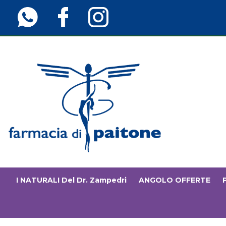
Passa
al
contenuto
principale
Farmaciainfinita.it
I NATURALI Del Dr. Zampedri
ANGOLO OFFERTE