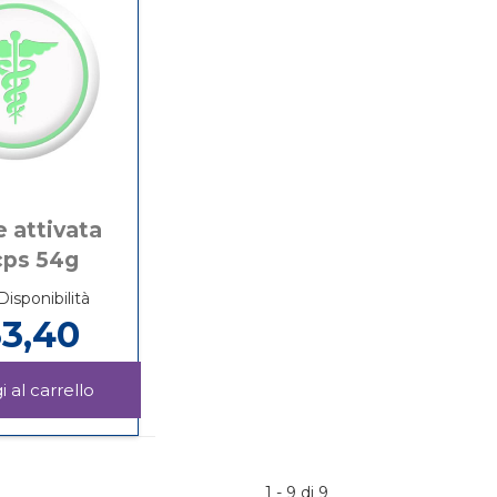
e attivata
cps 54g
Disponibilità
3,40
Aggiungi ZEOLITE
ATTIVATA
Informazioni
100CPS
su ZEOLITE
54G al
ATTIVATA
carrello
100CPS
1 - 9 di 9