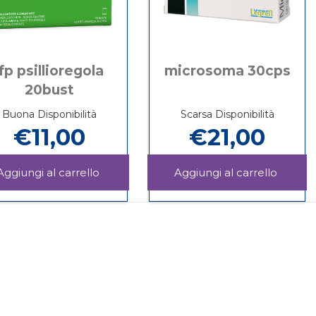
lfp psillioregola
microsoma 30cps
20bust
Buona Disponibilità
Scarsa Disponibilità
€11,00
€21,00
Aggiungi LFP
Aggiu
PSILLIOREGOLA
30CPS 
Informazioni
Informazioni
20BUST al
carrello
su LFP
su MICROSOMA
carrello
PSILLIOREGOLA
30CPS
20BUST