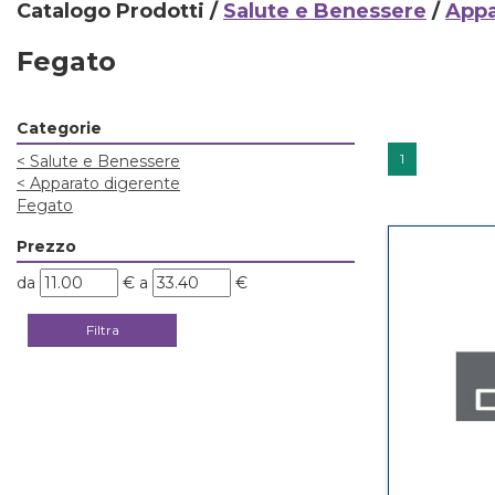
Catalogo Prodotti /
Salute e Benessere
/
Appa
Fegato
Categorie
1
<
Salute e Benessere
<
Apparato digerente
Fegato
Prezzo
filtra
filtra
da
€
a
€
da
a