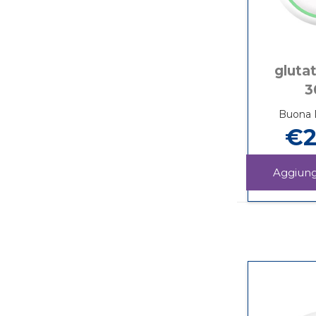
gluta
3
Buona D
€2