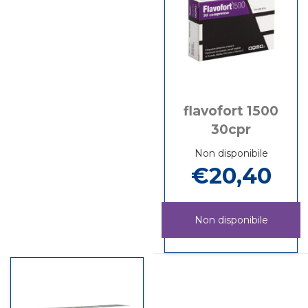
è
110CPS
disponibile
flavofort 1500
30cpr
Non disponibile
€20,40
Non disponibile
FLAVOFORT
Informazioni
1500
su FLAVOFORT
30CPR non
1500
è
30CPR
disponibile