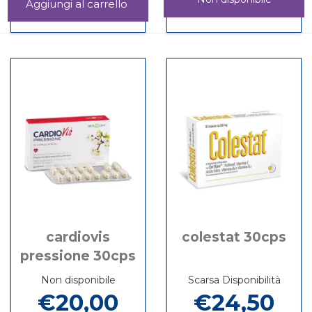
Aggiungi BERBEROL
K
Informazioni
CAR-
Informazioni
30CPR al
su BERBEROL
GO
su CAR-
carrello
K
CARDIO
GO
30CPR
20BUST non
CARDIO
è
20BUST
disponibile
cardiovis
colestat 30cps
pressione 30cps
Non disponibile
Scarsa Disponibilità
€20,00
€24,50