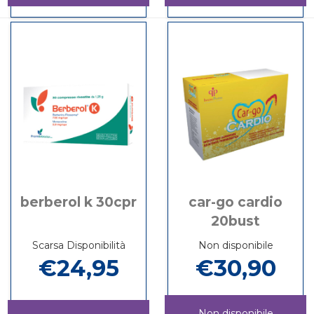
10BUST al
30CP
Informazioni
Informazioni
carrello
carrel
su ASCES
su BERBEROL
10BUST
30CPR
berberol k 30cpr
car-go cardio
20bust
Scarsa Disponibilità
Non disponibile
€24,95
€30,90
Non disponibile