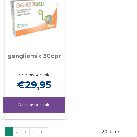
gangliomix 30cpr
Non disponibile
€29,95
Non disponibile
GANGLIOMIX
Informazioni
30CPR non
su GANGLIOMIX
è
30CPR
1 - 20 di 49
1
2
3
»
»»
disponibile