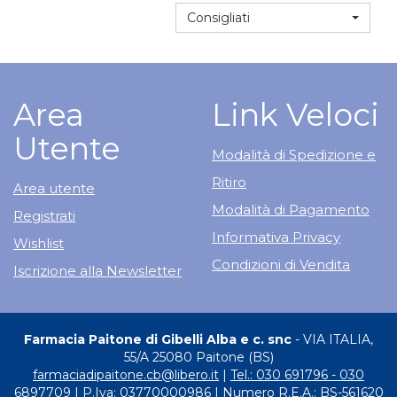
Consigliati
Area
Link Veloci
Utente
Modalità di Spedizione e
Ritiro
Area utente
Modalità di Pagamento
Registrati
Informativa Privacy
Wishlist
Condizioni di Vendita
Iscrizione alla Newsletter
Farmacia Paitone di Gibelli Alba e c. snc
- VIA ITALIA,
55/A 25080 Paitone (BS)
farmaciadipaitone.cb@libero.it
|
Tel.: 030 691796 - 030
6897709
| P.Iva: 03770000986 | Numero R.E.A.: BS-561620