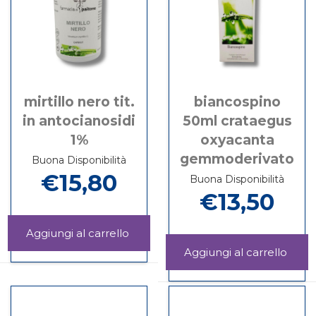
mirtillo nero tit.
biancospino
in antocianosidi
50ml crataegus
1%
oxyacanta
gemmoderivato
Buona Disponibilità
€15,80
Buona Disponibilità
€13,50
Aggiungi MIRTILLO
NERO
Informazioni
Aggi
TIT.
su MIRTILLO
BIA
Informazioni
IN
NERO
50M
su
ANTOCIANOSIDI
TIT.
CRA
BIANCOSPINO
1%
IN
OXY
50ML