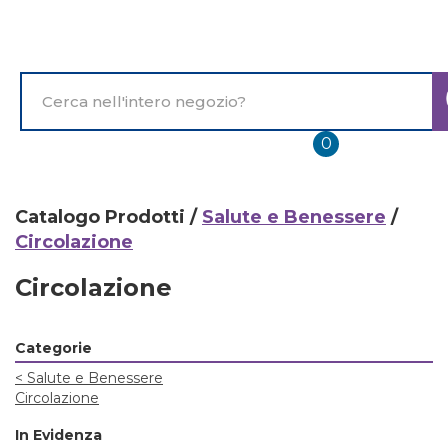
Passa
al
contenuto
principale
Cerca
Prodotto
prodotti
0
inseriti
Catalogo Prodotti /
Salute e Benessere
/
Circolazione
Circolazione
Categorie
<
Salute e Benessere
Circolazione
In Evidenza