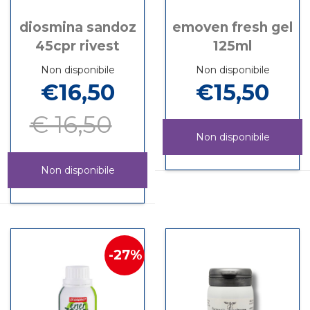
diosmina sandoz
emoven fresh gel
45cpr rivest
125ml
Non disponibile
Non disponibile
€16,50
€15,50
€ 16,50
Non disponibile
EMOVEN
Informazioni
Non disponibile
FRESH
su EMOVEN
GEL
FRESH
DIOSMINA
Informazioni
125ML non
GEL
SANDOZ
su DIOSMINA
è
125ML
45CPR
SANDOZ
disponibile
RIVEST non
45CPR
è
RIVEST
27%
disponibile