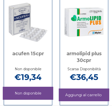
al
ANTOCIANOSIDI
GEM
CRATAEGUS
carrello
1%
carrel
OXYACANTA
GEMMODERIV
acufen 15cpr
armolipid plus
30cpr
Non disponibile
Scarsa Disponibilità
€19,34
€36,45
Non disponibile
Aggi
PLU
Informazioni
ACUFEN
Informazioni
30CP
su ARMOLIPID
15CPR non
su ACUFEN
carrel
PLUS