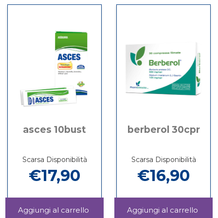
è
15CPR
30CPR
disponibile
asces 10bust
berberol 30cpr
Scarsa Disponibilità
Scarsa Disponibilità
€17,90
€16,90
Aggiungi ASCES
Aggi