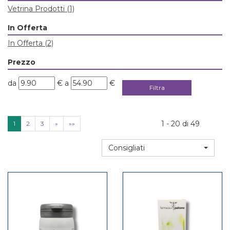
Vetrina Prodotti
(1)
In Offerta
In Offerta
(2)
Prezzo
filtra
filtra
da
€
a
€
da
a
1 - 20 di 49
1
2
3
»
»»
Consigliati