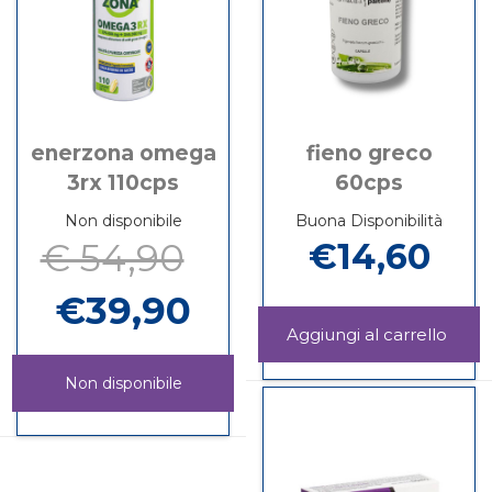
enerzona omega
fieno greco
3rx 110cps
60cps
Non disponibile
Buona Disponibilità
€ 54,90
€14,60
€39,90
Aggi
GRE
Informazioni
60CP
su FIENO
Non disponibile
carrel
GRECO
ENERZONA
Informazioni
60CPS
OMEGA
su ENERZONA
3RX
OMEGA
110CPS non
3RX