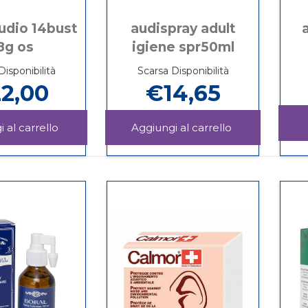
udio 14bust
audispray adult
8g os
igiene spr50ml
Disponibilità
Scarsa Disponibilità
2,00
€14,65
Aggiungi ACUVAL
Aggiungi AUD
AUDIO
ADULT
Informazioni
Informazioni
14BUST
IGIENE
su ACUVAL
su AUDISPRAY
1,8G
SPR50ML al
AUDIO
ADULT
OS al
carrello
14BUST
IGIENE
carrello
1,8G
SPR50ML
OS