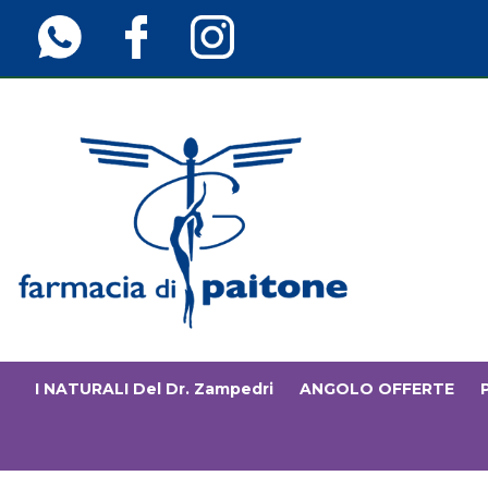
Passa
al
contenuto
principale
Farmaciainfinita.it
I NATURALI Del Dr. Zampedri
ANGOLO OFFERTE