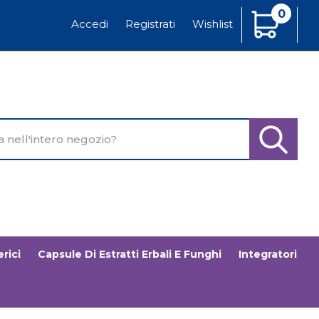
0
Articoli
Accedi
Registrati
Wishlist
Inseriti
o
Cerca Pr
rici
Capsule Di Estratti Erbali E Funghi
Integratori