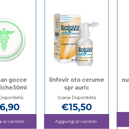
carrello
carrello
675
AURICOL
BLU
20ML
ean gocce
linfovir oto cerume
nu
giche30ml
spr auric
Disponibilità
Scarsa Disponibilità
6,90
€15,50
Aggiungi IALOCLEAN
Aggiungi LINF
GOCCE
OTO
Informazioni
Informazioni