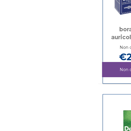
bora
aurico
Non d
€2
Non d