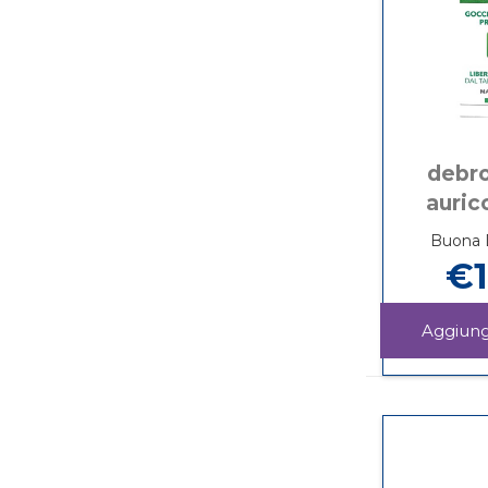
debr
aurico
Buona D
€1