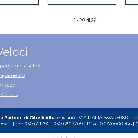
OTOLOGICHE30ML al
CERUME
su IALOCLEAN
su LINFOVIR
carrello
SPR
GOCCE
OTO
AURIC al
OTOLOGICHE30ML
CERUME
1 - 20 di 28
carrello
SPR
AURIC
Veloci
pedizione e Ritiro
 Pagamento
Privacy
 Vendita
 Paitone di Gibelli Alba e c. snc
- VIA ITALIA, 55/A 25080 Pai
ero.it
|
Tel.: 030 691796 - 030 6897709
| P.Iva: 03770000986 | 