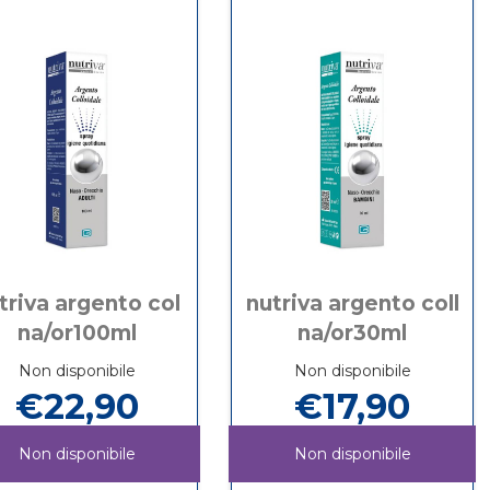
4PZ non
AURICOLARI
10PZ
è
4PZ
disponibile
triva argento col
nutriva argento coll
na/or100ml
na/or30ml
Non disponibile
Non disponibile
€22,90
€17,90
Non disponibile
Non disponibile
OVIR