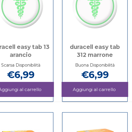
racell easy tab 13
duracell easy tab
arancio
312 marrone
Scarsa Disponibilità
Buona Disponibilità
€6,99
€6,99
ACELL
Aggiungi DURACELL
Aggiu
EASY
EASY
Informazioni
Informazioni
TAB
TAB
su DURACELL
su DURACELL
13
312
EASY
EASY
ARANCIO al
MARRO
TAB
TAB
carrello
carrello
13
312
ARANCIO
MARRONE