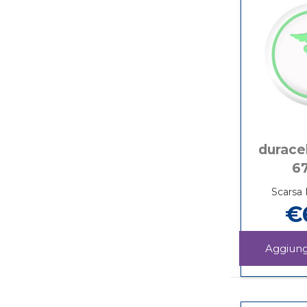
duracel
67
Scarsa 
€