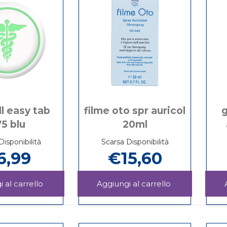
l easy tab
filme oto spr auricol
5 blu
20ml
Disponibilità
Scarsa Disponibilità
6,99
€15,60
Aggiungi DURACELL
Aggiungi FILM
EASY
OTO
Informazioni
Informazioni
TAB
SPR
su DURACELL
su FILME
675
AURICOL
EASY
OTO
BLU al
20ML al
TAB
SPR