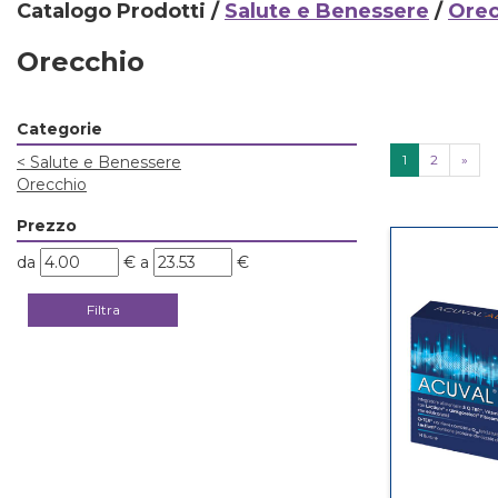
Catalogo Prodotti /
Salute e Benessere
/
Orec
Orecchio
Categorie
1
2
»
<
Salute e Benessere
Orecchio
Prezzo
filtra
filtra
da
€
a
€
da
a