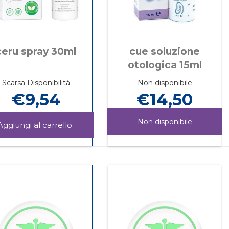
ceru spray 30ml
cue soluzione
otologica 15ml
Scarsa Disponibilità
Non disponibile
€9,54
€14,50
Non disponibile
MOR
Aggiungi CERU
SPRAY
Informazioni
CUE
Informazioni
30ML al
su CERU
SOLUZIONE
su CUE
carrello
SPRAY
OTOLOGICA
SOLUZIONE
30ML
15ML non
OTOLOGICA
è
15ML
disponibile