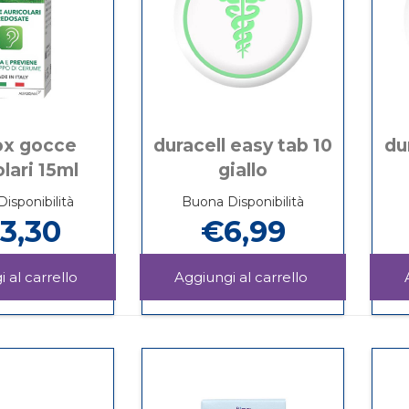
ox gocce
duracell easy tab 10
du
lari 15ml
giallo
isponibilità
Buona Disponibilità
3,30
€6,99
Aggiungi DEBROX
Aggiungi DUR
Gocce
EASY
Informazioni
Informazioni
auricolari
TAB
su DEBROX
su DURACELL
15ml al
10
Gocce
EASY
carrello
GIALLO al
auricolari
TAB
carrello
15ml
10
GIALLO