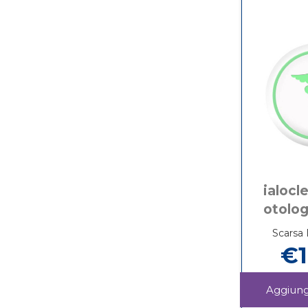
ialocl
otolo
Scarsa 
€1