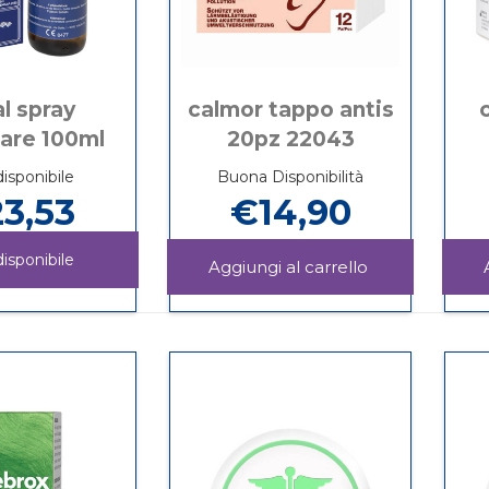
l spray
calmor tappo antis
lare 100ml
20pz 22043
isponibile
Buona Disponibilità
3,53
€14,90
isponibile
Aggiungi CAL
TAPPO
Informazioni
BORAL
Informazioni
ANTIS
su CALMOR
SPRAY
su BORAL
20PZ
TAPPO
AURICOLARE
SPRAY
22043 al
ANTIS
100ML non
AURICOLARE
carrello
20PZ
è
100ML
22043
disponibile