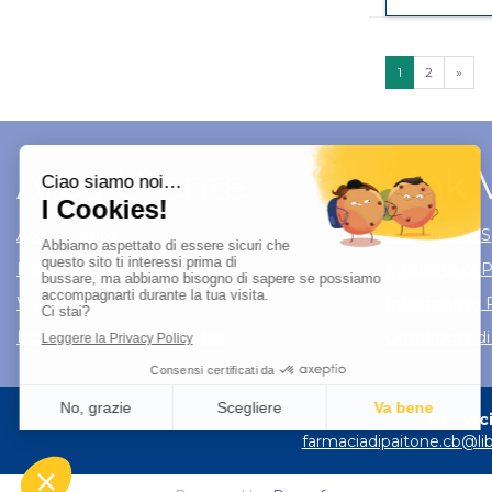
1
2
»
Area Utente
Link 
Area utente
Modalità di S
Registrati
Modalità di
Wishlist
Informativa 
Iscrizione alla Newsletter
Condizioni di
Farmacia
farmaciadipaitone.cb@lib