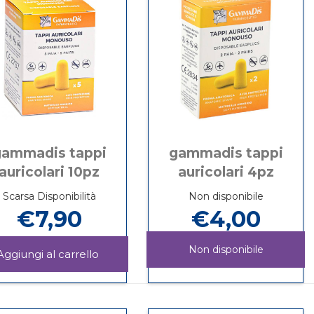
gammadis tappi
gammadis tappi
auricolari 10pz
auricolari 4pz
Scarsa Disponibilità
Non disponibile
€7,90
€4,00
Non disponibile
E
Aggiungi GAMMADIS
TAPPI
Informazioni
GAMMADIS
Informazioni
AURICOLARI
su GAMMADIS
TAPPI
su GAMMADIS
10PZ al
TAPPI
AURICOLARI
TAPPI
carrello
AURICOLARI