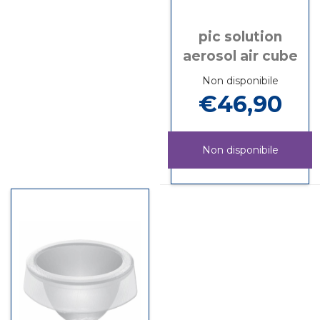
pic solution
aerosol air cube
Non disponibile
€46,90
Non disponibile
PIC
Informazioni
SOLUTION
su PIC
AEROSOL
SOLUTION
AIR
AEROSOL
CUBE non
AIR
è
CUBE
disponibile