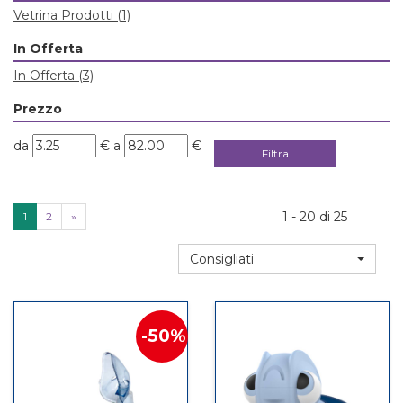
Vetrina Prodotti
(1)
In Offerta
In Offerta
(3)
Prezzo
filtra
filtra
da
€
a
€
da
a
1 - 20 di 25
1
2
»
Consigliati
50%