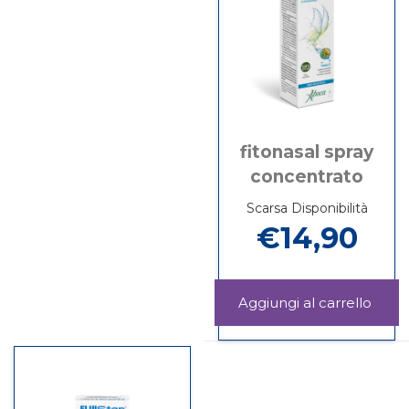
fitonasal spray
concentrato
Scarsa Disponibilità
€14,90
Aggiu
Spray
Informazioni
conce
su Fitonasal
carrel
Spray
concentrato