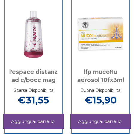
l'espace distanz
lfp mucoflu
ad c/bocc mag
aerosol 10fx3ml
Scarsa Disponibilità
Buona Disponibilità
€31,55
€15,90
Aggiungi L'ESPACE
Aggi
DISTANZ
MUC
Informazioni
Informazioni
AD
AER
su L'ESPACE
su LFP