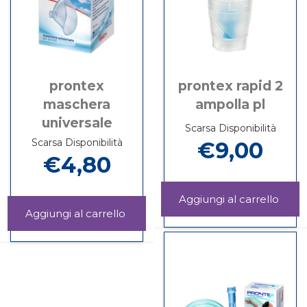
prontex
prontex rapid 2
maschera
ampolla pl
universale
Scarsa Disponibilità
Scarsa Disponibilità
€9,00
€4,80
Aggi
RAP
Aggiungi PRONTEX
Informazioni
2
MASCHERA
su PRONTEX
Informazioni
AMP
UNIVERSALE al
RAPID
su PRONTEX
PL al
carrello
2
MASCHERA
carrel
AMPOLLA
UNIVERSALE
PL