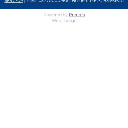
6897709
| P.Iva: 03770000986 | Numero R.E.A.: BS-561620
Powered by
Prenofa
Web Design