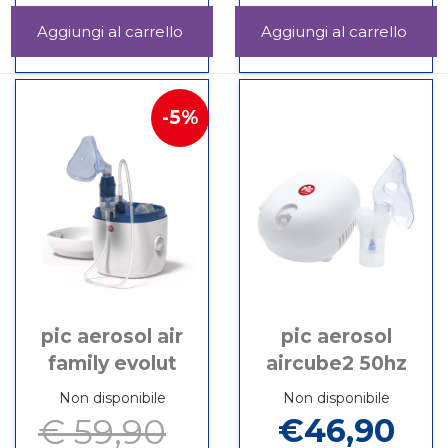
Aggiungi MASCHERINA
Aggi
DUE
KIT
Informazioni
Informazioni
IN
UNIV
su MASCHERINA
su MEDIPREST
UNO al
AERO
DUE
KIT
carrello
carrel
IN
UNIV
5%
UNO
AEROSOL
pic aerosol air
pic aerosol
family evolut
aircube2 50hz
Non disponibile
Non disponibile
€ 59,90
€46,90