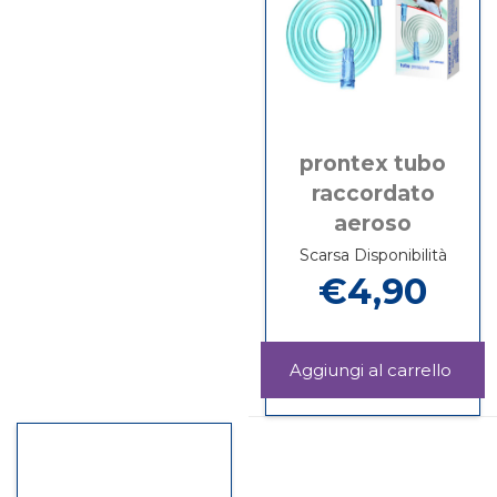
prontex tubo
raccordato
aeroso
Scarsa Disponibilità
€4,90
Aggi
TUB
Informazioni
RAC
su PRONTEX
AERO
TUBO
carrel
RACCORDATO
AEROSO