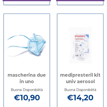
Informazioni
Informazioni
14PZ al
AERO
su LUXFLUIRES
su MASCHERI
carrello
carrel
BUST
ADULTI
14PZ
AEROSOL
mascherina due
medipresteril kit
in uno
univ aerosol
Buona Disponibilità
Buona Disponibilità
€10,90
€14,20