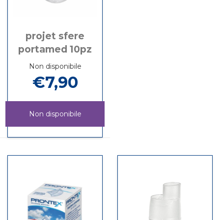
projet sfere
portamed 10pz
Non disponibile
€7,90
Non disponibile
PROJET
Informazioni
SFERE
su PROJET
PORTAMED
SFERE
10PZ non
PORTAMED
è
10PZ
disponibile