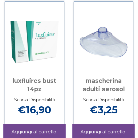
C/BOCC
10FX
DISTANZ
MUCOFLU
MAG al
carrel
AD
AEROSOL
carrello
C/BOCC
10FX3ML
MAG
luxfluires bust
mascherina
14pz
adulti aerosol
Scarsa Disponibilità
Scarsa Disponibilità
€16,90
€3,25
Aggiungi LUXFLUIRES
Aggi
BUST
ADUL