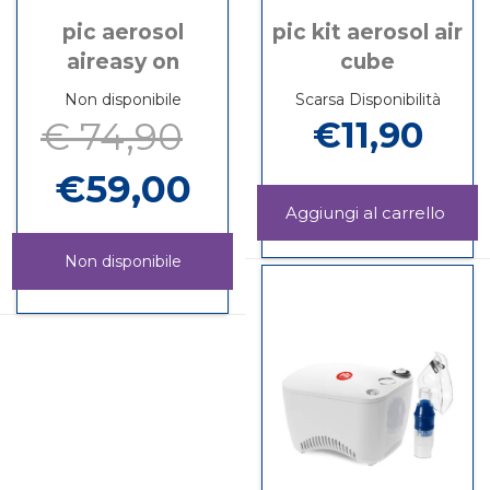
pic aerosol
pic kit aerosol air
aireasy on
cube
Non disponibile
Scarsa Disponibilità
€ 74,90
€11,90
€59,00
Aggi
KIT
Informazioni
AER
su PIC
Non disponibile
AIR
KIT
CUBE
PIC
Informazioni
AEROSOL
carrel
AEROSOL
su PIC
AIR
AIREASY
AEROSOL
CUBE
ON non
AIREASY
è
ON
disponibile