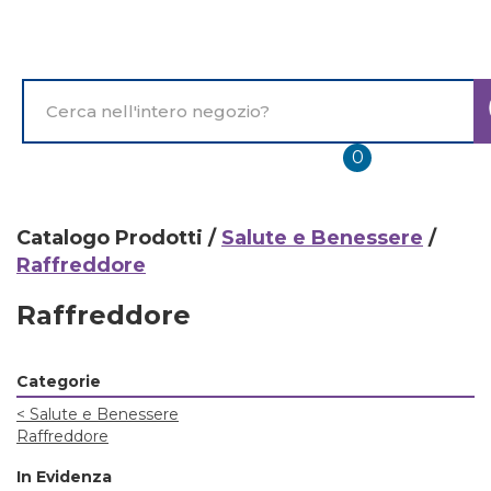
Passa
al
contenuto
principale
Cerca
Prodotto
prodotti
0
inseriti
Catalogo Prodotti /
Salute e Benessere
/
Raffreddore
Raffreddore
Categorie
<
Salute e Benessere
Raffreddore
In Evidenza