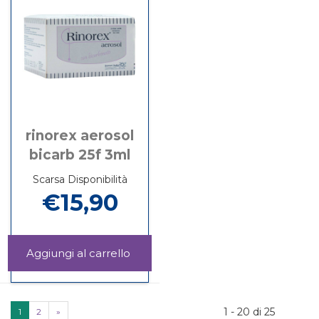
rinorex aerosol
bicarb 25f 3ml
Scarsa Disponibilità
€15,90
Aggiungi RINOREX
AEROSOL
Informazioni
BICARB
su RINOREX
25F
AEROSOL
3ML al
BICARB
1 - 20 di 25
1
2
»