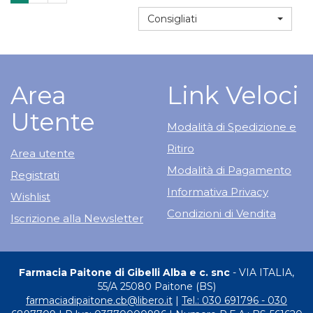
carrello
25F
Consigliati
3ML
Area
Link Veloci
Utente
Modalità di Spedizione e
Ritiro
Area utente
Modalità di Pagamento
Registrati
Informativa Privacy
Wishlist
Condizioni di Vendita
Iscrizione alla Newsletter
Farmacia Paitone di Gibelli Alba e c. snc
- VIA ITALIA,
55/A 25080 Paitone (BS)
farmaciadipaitone.cb@libero.it
|
Tel.: 030 691796 - 030