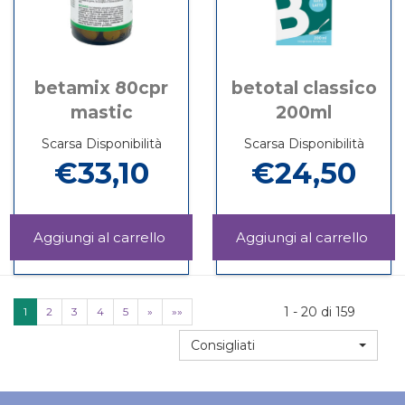
betamix 80cpr
betotal classico
mastic
200ml
Scarsa Disponibilità
Scarsa Disponibilità
€33,10
€24,50
Aggiungi BETAMIX
Aggi
80CPR
CLAS
Informazioni
Informazioni
MASTIC al
200M
su BETAMIX
su BETOTAL
carrello
carrel
80CPR
CLASSICO
MASTIC
200ML
1 - 20 di 159
1
2
3
4
5
»
»»
Consigliati