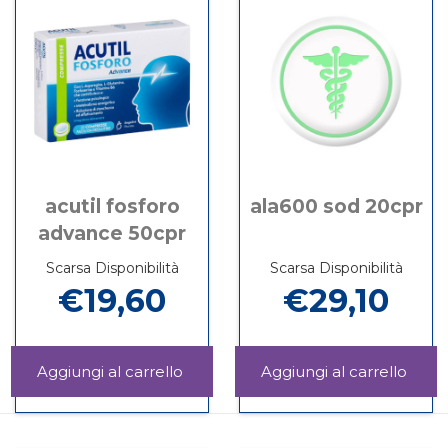
10FL
30CPR non
RETARD
è
30CPR
disponibile
acutil fosforo
ala600 sod 20cpr
advance 50cpr
Scarsa Disponibilità
Scarsa Disponibilità
€19,60
€29,10
Aggiungi ACUTIL
Aggi
FOSFORO
SOD
Informazioni
Informazioni
ADVANCE
20CP
su ACUTIL
su ALA600
50CPR al
carrel
FOSFORO
SOD