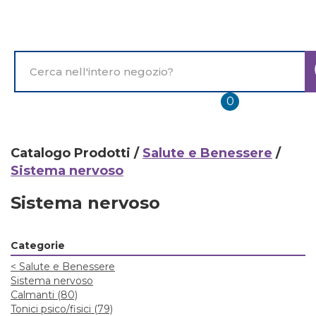
Passa
al
contenuto
principale
Cerca
Prodotto
prodotti
0
inseriti
Catalogo Prodotti /
Salute e Benessere
/
Sistema nervoso
Sistema nervoso
Categorie
<
Salute e Benessere
Sistema nervoso
Calmanti
(80)
Tonici psico/fisici
(79)