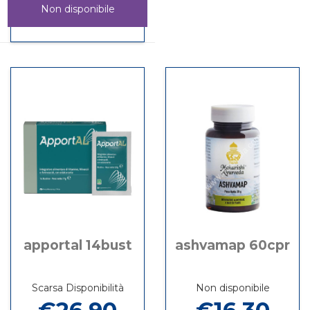
Non disponibile
APIVITAL
Informazioni
30STICK
su APIVITAL
PACK non
30STICK
è
PACK
disponibile
apportal 14bust
ashvamap 60cpr
Scarsa Disponibilità
Non disponibile