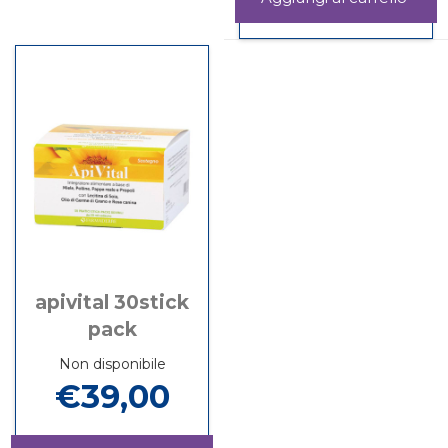
30cps
Informazioni
carrel
su ANSIODEP
30cps
apivital 30stick
pack
Non disponibile
€39,00