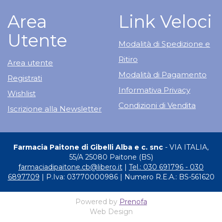
Area
Link Veloci
Utente
Modalità di Spedizione e
Ritiro
Area utente
Modalità di Pagamento
Registrati
Informativa Privacy
Wishlist
Condizioni di Vendita
Iscrizione alla Newsletter
Farmacia Paitone di Gibelli Alba e c. snc
- VIA ITALIA,
55/A 25080 Paitone (BS)
farmaciadipaitone.cb@libero.it
|
Tel.: 030 691796 - 030
6897709
| P.Iva: 03770000986 | Numero R.E.A.: BS-561620
Powered by
Prenofa
Web Design