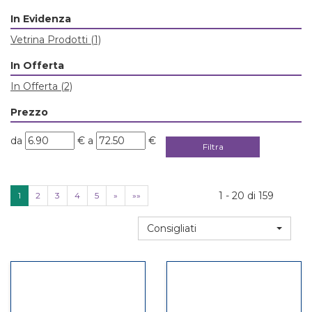
In Evidenza
Vetrina Prodotti
(1)
In Offerta
In Offerta
(2)
Prezzo
filtra
filtra
da
€
a
€
da
a
1 - 20 di 159
1
2
3
4
5
»
»»
Consigliati