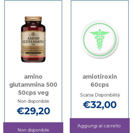
carrello
ADVANCE
20CPR
50CPR
amino
amiotiroxin
glutammina 500
60cps
50cps veg
Scarsa Disponibilità
Non disponibile
€32,00
€29,20
Aggi
Non disponibile
60CP
Informazioni