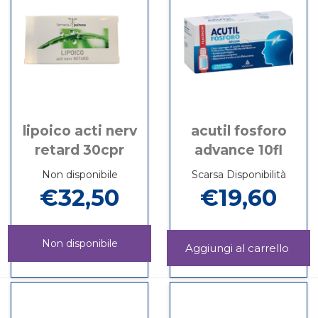
lipoico acti nerv
acutil fosforo
retard 30cpr
advance 10fl
Non disponibile
Scarsa Disponibilità
€32,50
€19,60
Non disponibile
Aggi
FOS
Informazioni
LIPOICO
Informazioni
ADV
su ACUTIL
ACTI
su LIPOICO
10FL 
FOSFORO
NERV
ACTI
carrel
ADVANCE
RETARD
NERV