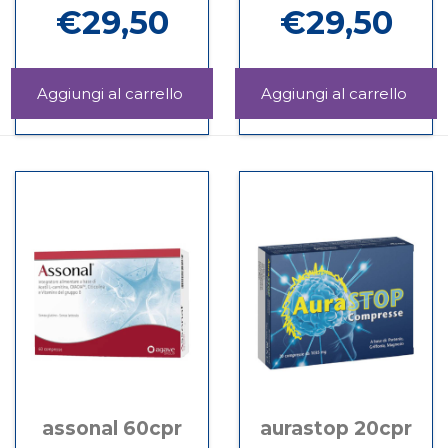
€29,50
€29,50
Aggiungi ASSONAL
Aggi
16BUST al
30CP
Informazioni
Informazioni
carrello
carrel
su ASSONAL
su ASSONAL
16BUST
30CPR
assonal 60cpr
aurastop 20cpr