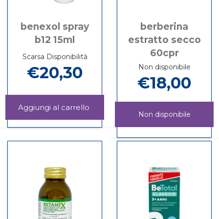
benexol spray
berberina
b12 15ml
estratto secco
60cpr
Scarsa Disponibilità
Non disponibile
€20,30
€18,00
Aggiungi BENEXOL
Non disponibile
SPRAY
Informazioni
B12
su BENEXOL
BERBERINA
Informazioni
15ML al
SPRAY
ESTRATTO
su BERBERINA
carrello
B12
SECCO
ESTRATTO
15ML
60CPR non
SECCO
è
60CPR
disponibile