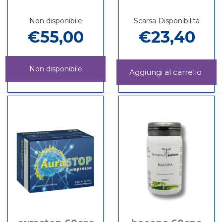
Non disponibile
Scarsa Disponibilità
€55,00
€23,40
Non disponibile
Aggi
20CP
Informazioni
ASSONAL
Informazioni
carrel
su AURASTOP
60CPR non
su ASSONAL
20CPR
è
60CPR
disponibile