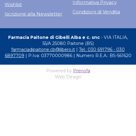
Informativa Privacy
Wishlist
Condizioni di Vendita
Iscrizione alla Newsletter
Farmacia Paitone di Gibelli Alba e c. snc
- VIA ITALIA,
55/A 25080 Paitone (BS)
farmaciadipaitone.cb@libero.it
|
Tel.: 030 691796 - 030
6897709
| P.Iva: 03770000986 | Numero R.E.A.: BS-561620
Powered by
Prenofa
Web Design