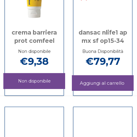
crema barriera
dansac nlife1 ap
prot comfeel
mx sf op15-34
Non disponibile
Buona Disponibilità
€9,38
€79,77
Non disponibile
Aggi
NLIF
Informazioni
CREMA
Informazioni
AP
su DANSAC
BARRIERA
su CREMA
MX
NLIFE1
PROT
BARRIERA
SF
AP
COMFEEL non
PROT
OP15
MX
è
COMFEEL
34 al
SF
disponibile
carrel
OP15-
34