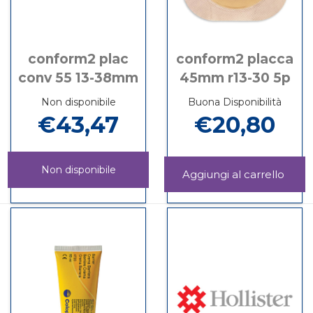
conform2 plac
conform2 placca
conv 55 13-38mm
45mm r13-30 5p
Non disponibile
Buona Disponibilità
€43,47
€20,80
Non disponibile
Aggi
PLA
Informazioni
CONFORM2
Informazioni
45M
su CONFORM2
PLAC
su CONFORM2
R13-
PLACCA
CONV
PLAC
30
45MM
55
CONV
5P al
R13-
13-
55
carrel
30
38MM non
13-
5P
è
38MM
disponibile