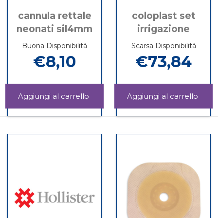
cannula rettale
coloplast set
neonati sil4mm
irrigazione
Buona Disponibilità
Scarsa Disponibilità
€8,10
€73,84
Aggiungi CANNULA
Aggi
RETTALE
SET
Informazioni
Informazioni
NEONATI
IRRI
su CANNULA
su COLOPLAST
SIL4MM al
carrel
RETTALE
SET
carrello
NEONATI
IRRIGAZIONE
SIL4MM