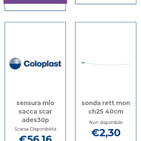
NATURA+
Informazioni
SACCA
su NATURA+
NATURA+
Informazioni
ILEO
SACCA
PLAC
su NATURA+
AP
ILEO
PIANA
PLAC
57MM
AP
RIT57MM
PIANA
10P non
57MM
5PZ non
RIT57MM
è
10P
è
5PZ
disponibile
disponibile
sensura mio
sonda rett mon
sacca scar
ch25 40cm
ades30p
Non disponibile
Scarsa Disponibilità
€2,30
€56,16