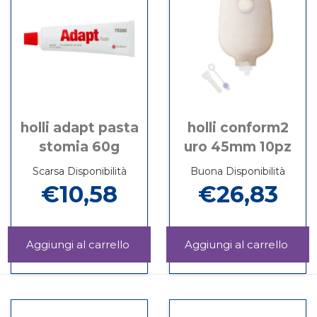
INV13-
CH
è
ST
61 non
INV13-
disponibile
è
61
disponibile
holli adapt pasta
holli conform2
stomia 60g
uro 45mm 10pz
Scarsa Disponibilità
Buona Disponibilità
€10,58
€26,83
Aggiungi HOLLI
Aggi
ADAPT
CON
Informazioni
Informazioni
PASTA
URO
su HOLLI
su HOLLI
STOMIA
45M
ADAPT
CONFORM2
60G al
10PZ 
PASTA
URO
carrello
carrel
STOMIA
45MM