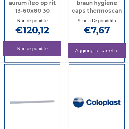
aurum ileo op rit
braun hygiene
13-60x80 30
caps thermoscan
Non disponibile
Scarsa Disponibilità
€120,12
€7,67
Non disponibile
Aggi
HYG
Informazioni
AURUM
Informazioni
CAP
su BRAUN
ILEO
su AURUM
THER
HYGIENE
OP
ILEO
carrel
CAPS
RIT
OP
THERMOSCAN
13-
RIT
60X80
13-
30 non
60X80
è
30
disponibile