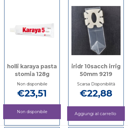
60G
10PZ
holli karaya pasta
iridr 10sacch irrig
stomia 128g
50mm 9219
Non disponibile
Scarsa Disponibilità
€23,51
€22,88
Non disponibile
Aggi
10S
Informazioni
HOLLI
Informazioni
IRRI
su IRIDR
KARAYA
su HOLLI