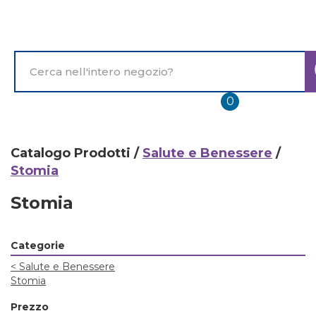
Passa
al
contenuto
principale
Cerca
Prodotto
prodotti
0
inseriti
Catalogo Prodotti /
Salute e Benessere
/
Stomia
Stomia
Categorie
<
Salute e Benessere
Stomia
Prezzo