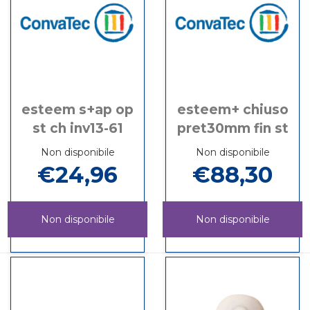
esteem s+ap op
esteem+ chiuso
st ch inv13-61
pret30mm fin st
Non disponibile
Non disponibile
€24,96
€88,30
Non disponibile
Non disponibile
ESTEEM
Informazioni
ESTEEM+
Informazioni
S+AP
su ESTEEM
CHIUSO
su ESTEEM+
OP
S+AP
PRET30MM
CHIUSO
ST
OP
FIN
PRET30MM
CH
ST
ST non
FIN