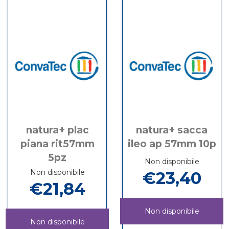
50M
10SACCH
PASTA
KARAYA
9219 
IRRIG
STOMIA
PASTA
carrel
50MM
128G non
STOMIA
9219
è
128G
disponibile
natura+ plac
natura+ sacca
piana rit57mm
ileo ap 57mm 10p
5pz
Non disponibile
Non disponibile
€23,40
€21,84
Non disponibile
Non disponibile