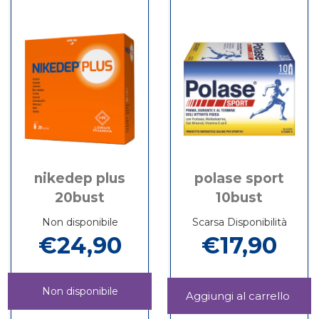
carrello
ENERSAL
BOOST
RICARICA
20BUST
10BUST non
BOOST
è
10BUST
disponibile
nikedep plus
polase sport
20bust
10bust
Non disponibile
Scarsa Disponibilità
€24,90
€17,90
Non disponibile
Aggi
SPO
Informazioni
NIKEDEP
Informazioni