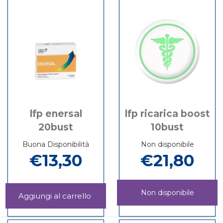
100CPR
18BUST
lfp enersal
lfp ricarica boost
20bust
10bust
Buona Disponibilità
Non disponibile
€13,30
€21,80
Non disponibile
Aggiungi LFP
ENERSAL
Informazioni
LFP
Informazioni
20BUST al
su LFP
RICARICA
su LFP