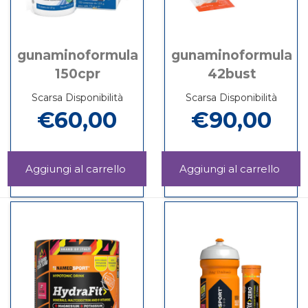
gunaminoformula
gunaminoformula
150cpr
42bust
Scarsa Disponibilità
Scarsa Disponibilità
€60,00
€90,00
Aggiungi GUNAMINOFORMULA
Agg
150CPR al
42BU
Informazioni
Informazioni
carrello
carrel
su GUNAMINOFORMULA
su GUNAMINO
150CPR
42BUST