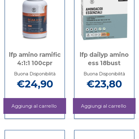
disponibile
lfp amino ramific
lfp dailyp amino
4:1:1 100cpr
ess 18bust
Buona Disponibilità
Buona Disponibilità
€24,90
€23,80
Aggiungi LFP
Aggi
AMINO
DAIL
Informazioni
Informazioni
RAMIFIC
AMI
su LFP
su LFP
4:1:1
ESS
AMINO
DAILYP
100CPR al
18BU
RAMIFIC
AMINO
carrello
carrel
4:1:1
ESS