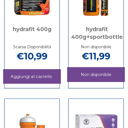
hydrafit 400g
hydrafit
400g+sportbottle
Scarsa Disponibilità
Non disponibile
€10,99
€11,99
Non disponibile
Aggiungi HYDRAFIT
400G al
Informazioni
HYDRAFIT
Informazioni
carrello
su HYDRAFIT
400G+SPORTBO
su HYDRAFIT
400G
è
400G+SPORTB
disponibile