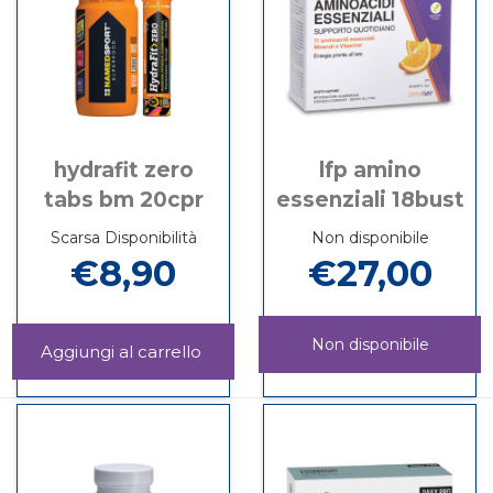
hydrafit zero
lfp amino
tabs bm 20cpr
essenziali 18bust
Scarsa Disponibilità
Non disponibile
€8,90
€27,00
Non disponibile
Aggiungi HYDRAFIT
ZERO
Informazioni
LFP
Informazioni
TABS
su HYDRAFIT
AMINO
su LFP
BM
ZERO
ESSENZIALI
AMINO
20CPR al
TABS
18BUST non
ESSENZIALI
carrello
BM
è
18BUST
20CPR