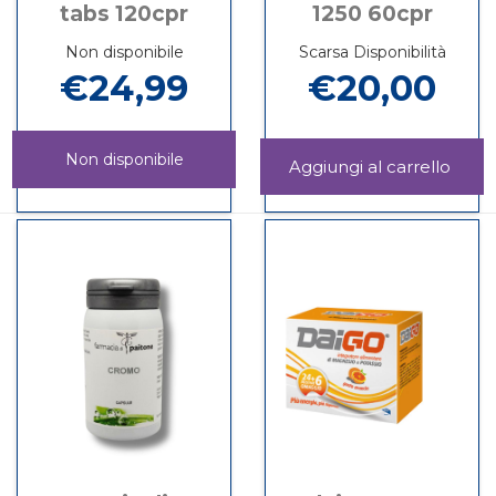
tabs 120cpr
1250 60cpr
Non disponibile
Scarsa Disponibilità
€24,99
€20,00
Non disponibile
Aggi
MAL
Informazioni
100%
Informazioni
1250
su CITRULLINA
CREATINE
su 100%
60CP
MALATO
TABS
CREATINE
carrel
1250
120CPR non
TABS
60CPR
è
120CPR
disponibile