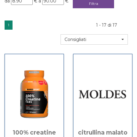
da
€
a
€
da
a
1 - 17 di 17
1
Consigliati
100% creatine
citrullina malato