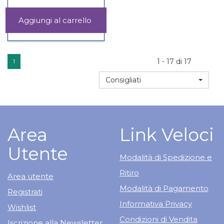
Aggiungi XFORMANCE
ENDURANCE
Informazioni
10BUST al
su XFORMANCE
carrello
ENDURANCE
10BUST
1 - 17 di 17
1
Consigliati
Area
Link Veloci
Utente
Modalità di Spedizione e
Ritiro
Area utente
Modalità di Pagamento
Registrati
Informativa Privacy
Wishlist
Condizioni di Vendita
Iscrizione alla Newsletter