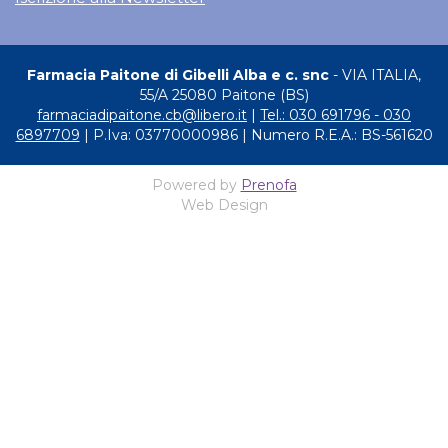
Farmacia Paitone di Gibelli Alba e c. snc
- VIA ITALIA,
55/A 25080 Paitone (BS)
farmaciadipaitone.cb@libero.it
|
Tel.: 030 691796 - 030
6897709
| P.Iva: 03770000986 | Numero R.E.A.: BS-561620
Powered by
Prenofa
Web Design