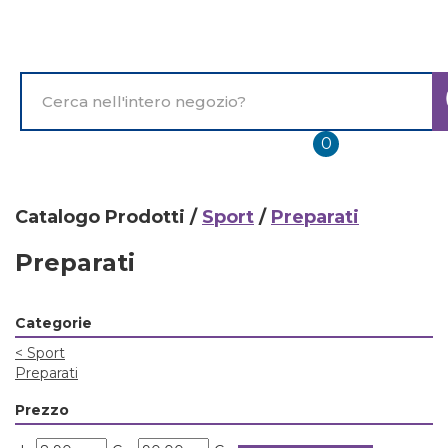
Passa
al
contenuto
principale
Cerca
Prodotto
prodotti
0
inseriti
Catalogo Prodotti /
Sport
/
Preparati
Preparati
Categorie
<
Sport
Preparati
Prezzo
filtra
filtra