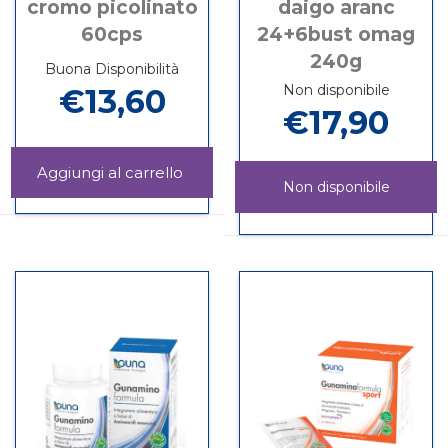
cromo picolinato
daigo aranc
60cps
24+6bust omag
240g
Buona Disponibilità
Non disponibile
€13,60
€17,90
Aggiungi CROMO
Non disponibile
PICOLINATO
Informazioni
60CPS al
su CROMO
DAIGO
Informazioni
carrello
PICOLINATO
ARANC
su DAIGO
60CPS
24+6BUST
ARANC
OMAG
24+6BUST
240G non
OMAG
è
240G
disponibile