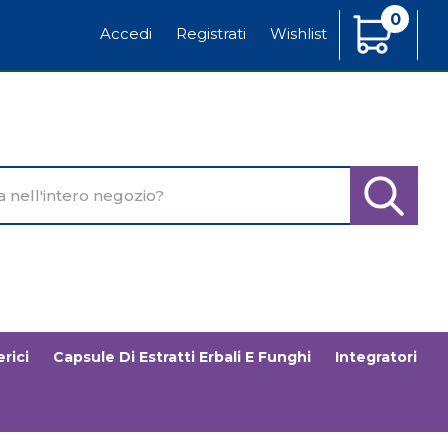
0
Articoli
Accedi
Registrati
Wishlist
Inseriti
o
Cerca Pr
rici
Capsule Di Estratti Erbali E Funghi
Integratori