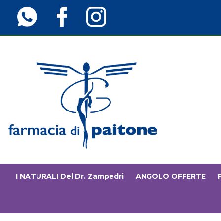
Passa
al
contenuto
principale
Farmaciainfinita.it
I NATURALI Del Dr. Zampedri
ANGOLO OFFERTE