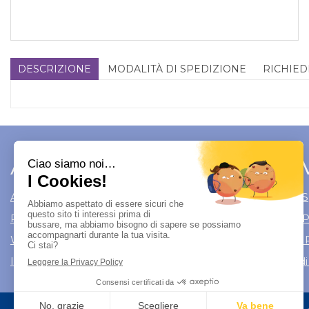
DESCRIZIONE
MODALITÀ DI SPEDIZIONE
RICHIED
Area Utente
Link 
Area utente
Modalità di S
Registrati
Modalità di
Wishlist
Informativa 
Iscrizione alla Newsletter
Condizioni di