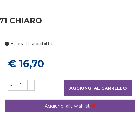
71 CHIARO
Buona Disponibilità
Prezzo
€ 16,70
-
+
AGGIUNGI AL CARRELLO
Aggiungi alla wishlist