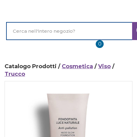
Passa
al
contenuto
principale
Cerca
Prodotto
prodotti
0
inseriti
Catalogo Prodotti /
Cosmetica
/
Viso
/
Trucco