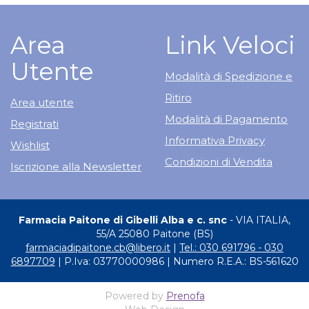
Area
Link Veloci
Utente
Modalità di Spedizione e
Ritiro
Area utente
Modalità di Pagamento
Registrati
Informativa Privacy
Wishlist
Condizioni di Vendita
Iscrizione alla Newsletter
Farmacia Paitone di Gibelli Alba e c. snc
- VIA ITALIA,
55/A 25080 Paitone (BS)
farmaciadipaitone.cb@libero.it
|
Tel.: 030 691796 - 030
6897709
| P.Iva: 03770000986 | Numero R.E.A.: BS-561620
Powered by
Prenofa