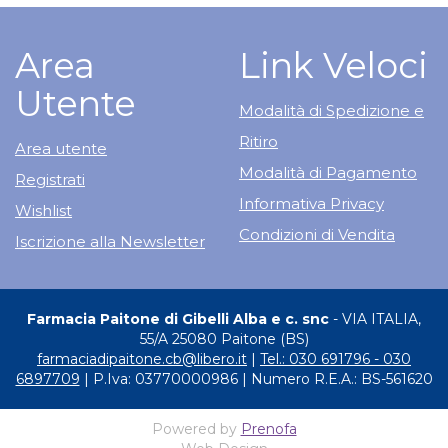
Area
Link Veloci
Utente
Modalità di Spedizione e
Ritiro
Area utente
Modalità di Pagamento
Registrati
Informativa Privacy
Wishlist
Condizioni di Vendita
Iscrizione alla Newsletter
Farmacia Paitone di Gibelli Alba e c. snc
- VIA ITALIA,
55/A 25080 Paitone (BS)
farmaciadipaitone.cb@libero.it
|
Tel.: 030 691796 - 030
6897709
| P.Iva: 03770000986 | Numero R.E.A.: BS-561620
Powered by
Prenofa