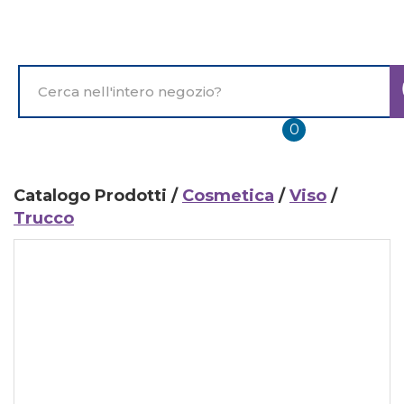
Passa
al
contenuto
principale
Cerca
Prodotto
prodotti
0
inseriti
Catalogo Prodotti /
Cosmetica
/
Viso
/
Trucco