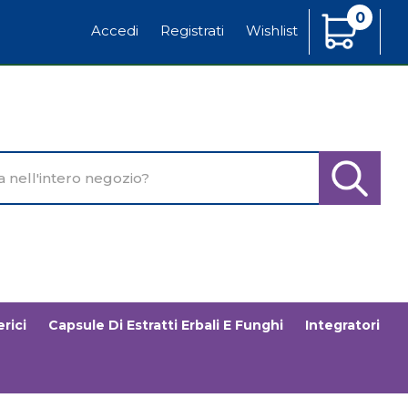
0
Articoli
Accedi
Registrati
Wishlist
Inseriti
o
Cerca Pr
rici
Capsule Di Estratti Erbali E Funghi
Integratori