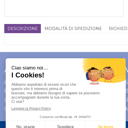
DESCRIZIONE
MODALITÀ DI SPEDIZIONE
RICHIED
Area Utente
Link 
Area utente
Modalità di S
Registrati
Modalità di
Wishlist
Informativa 
Iscrizione alla Newsletter
Condizioni di