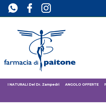
Passa
al
contenuto
principale
Farmaciainfinita.it
I NATURALI Del Dr. Zampedri
ANGOLO OFFERTE