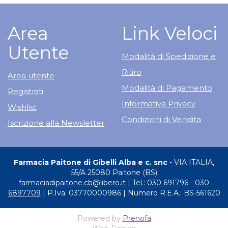
Area
Link Veloci
Utente
Modalità di Spedizione e
Ritiro
Area utente
Modalità di Pagamento
Registrati
Informativa Privacy
Wishlist
Condizioni di Vendita
Iscrizione alla Newsletter
Farmacia Paitone di Gibelli Alba e c. snc
- VIA ITALIA,
55/A 25080 Paitone (BS)
farmaciadipaitone.cb@libero.it
|
Tel.: 030 691796 - 030
6897709
| P.Iva: 03770000986 | Numero R.E.A.: BS-561620
Powered by
Prenofa