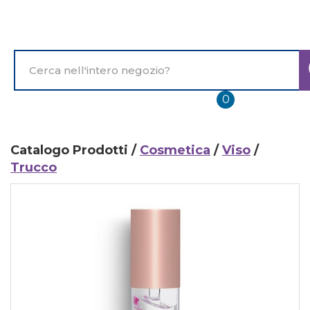
Passa
al
contenuto
principale
Cerca
Prodotto
prodotti
0
inseriti
Catalogo Prodotti /
Cosmetica
/
Viso
/
Trucco