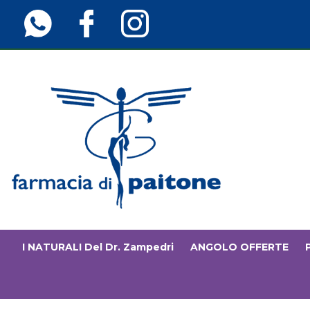
Passa
al
contenuto
principale
Farmaciainfinita.it
I NATURALI Del Dr. Zampedri
ANGOLO OFFERTE