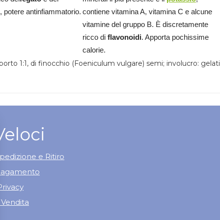
, potere antinfiammatorio.
contiene vitamina A, vitamina C e alcune
vitamine del gruppo B. È discretamente
ricco di
flavonoidi
. Apporta pochissime
calorie.
pporto 1:1, di finocchio (Foeniculum vulgare) semi; involucro: gelat
Veloci
pedizione e Ritiro
 Pagamento
Privacy
 Vendita