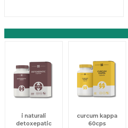
curcum kappa
kappa cinque cp
60cps