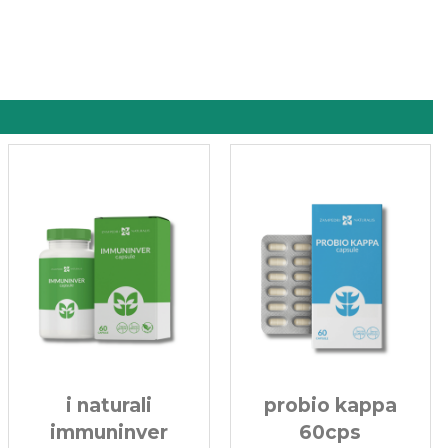
probio kappa
arti kappa 60cps
60cps