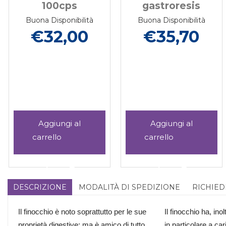
gastroresis
Buona Disponibilità
Buona Disponibilità
€53,00
€35,70
 I
Aggiungi CURCUM
Aggiungi
LI
KAPPA
CINQUE
PATIC
60CPS
CPR al
oni
Aggiungi CURCUM
Informazioni
Aggiungi KAPPA
Informazio
l
GASTRORESIS al
carrello
KAPPA
su CURCUM
CINQUE
su KAPPA
carrello
I
60CPS
KAPPA
CPR alla
CINQUE
DESCRIZIONE
MODALITÀ DI SPEDIZIONE
RICHIED
ATIC
GASTRORESIS alla
60CPS
wishlist
CPR
wishlist
GASTRORESIS
Il finocchio è noto soprattutto per le sue
Il finocchio ha, ino
proprietà digestive; ma è amico di tutto
in particolare a car