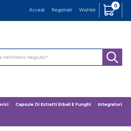
0
Articoli
Accedi
Registrati
Wishlist
Inseriti
o
Cerca Pr
rici
Capsule Di Estratti Erbali E Funghi
Integratori