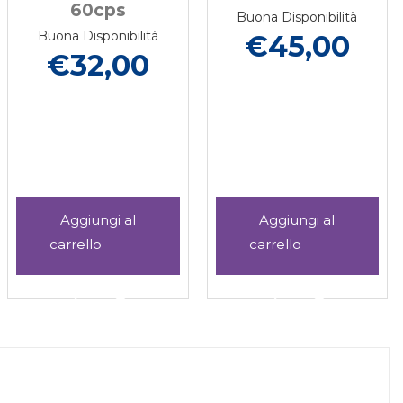
Buona Disponibilità
Buona Disponibilità
€45,00
€24,00
Aggiungi PROBIO
Aggiungi A
I
KAPPA
KAPPA
VER
60CPS al
60CPS al
ni
Aggiungi PROBIO
Informazioni
Aggiungi ARTI
Informazion
carrello
carrello
KAPPA
su PROBIO
KAPPA
su ARTI
60CPS alla
KAPPA
60CPS alla
KAPPA
VER
wishlist
60CPS
wishlist
60CPS