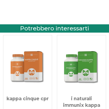
Potrebbero interessarti
r
i naturali
i naturali
immunix kappa
immuninver