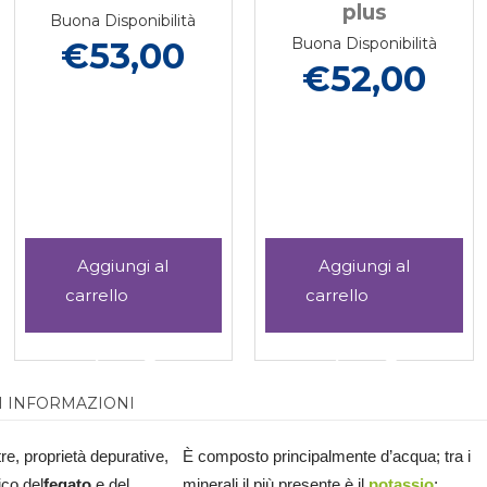
plus
60cps
Buona Disponibilità
Buona Disponibilità
€52,00
€32,00
 KAPPA
Aggiungi I
Aggiungi I
NATURALI
NATURAL
IMMUNIX
IMMUNIN
ni
Aggiungi I
Informazioni
Aggiungi I
Informazio
KAPPA
60CPS al
NATURALI
su I
NATURALI
su I
PLUS al
carrello
IMMUNIX
NATURALI
IMMUNINVER
NATURALI
carrello
I INFORMAZIONI
KAPPA
IMMUNIX
60CPS alla
IMMUNIN
PLUS alla
KAPPA
wishlist
60CPS
wishlist
PLUS
ltre, proprietà depurative,
È composto principalmente d’acqua; tra i
ico del
fegato
e del
minerali il più presente è il
potassio
;