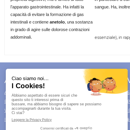
l’apparato gastrointestinale. Ha infatti la
sangue. Ha, inoltre
capacità di evitare la formazione di gas
intestinali e contiene
anetolo
, una sostanza
in grado di agire sulle dolorose contrazioni
addominali.
essenziale), in ra
Area Utente
Link 
Area utente
Modalità di S
Registrati
Modalità di
Wishlist
Informativa 
Iscrizione alla Newsletter
Condizioni di