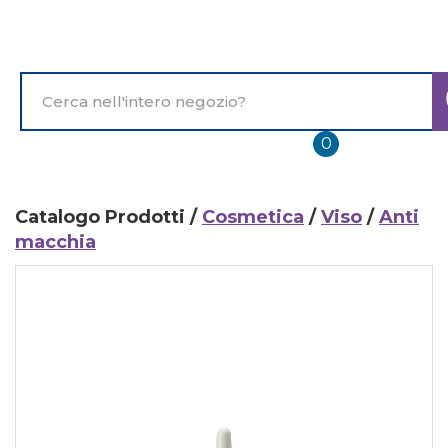
Passa
al
contenuto
principale
Cerca
Prodotto
prodotti
0
inseriti
Catalogo Prodotti /
Cosmetica
/
Viso
/
Anti
macchia