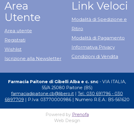
Area
Link Veloci
Utente
Modalità di Spedizione e
Ritiro
Area utente
Modalità di Pagamento
Registrati
Informativa Privacy
Wishlist
Condizioni di Vendita
Iscrizione alla Newsletter
Farmacia Paitone di Gibelli Alba e c. snc
- VIA ITALIA,
55/A 25080 Paitone (BS)
farmaciadipaitone.cb@libero.it
|
Tel.: 030 691796 - 030
6897709
| P.Iva: 03770000986 | Numero R.E.A.: BS-561620
Powered by
Prenofa
Web Design