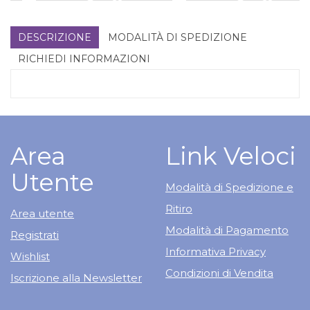
KAPPA
100CPS al
AGA
NATURALI
su I
NATURALI
su I
PLUS al
carrello
INFLAM
NATURALI
DETOXEPATIC
NATURALI
carrello
KAPPA
INFLAM
100CPS alla
DETOXEPATIC
DESCRIZIONE
MODALITÀ DI SPEDIZIONE
PLUS alla
KAPPA
wishlist
100CPS
RICHIEDI INFORMAZIONI
wishlist
PLUS
Area
Link Veloci
Utente
Modalità di Spedizione e
Ritiro
Area utente
Modalità di Pagamento
Registrati
Informativa Privacy
Wishlist
Condizioni di Vendita
Iscrizione alla Newsletter