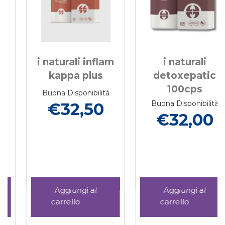
i naturali inflam
i naturali
kappa plus
detoxepatic
100cps
Buona Disponibilità
Buona Disponibilità
€32,50
€32,00
CORDYCHAGA
Aggiungi I
Aggiungi I
NATURALI
NATURALI
INFLAM
DETOXEPATI
HAGA
Aggiungi I
Informazioni
Aggiungi I
Informazioni