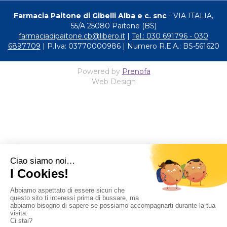
Farmacia Paitone di Gibelli Alba e c. snc
- VIA ITALIA,
55/A 25080 Paitone (BS)
farmaciadipaitone.cb@libero.it
|
Tel.: 030 691796 - 030
6897709
| P.Iva: 03770000986 | Numero R.E.A.: BS-561620
Powered by
Prenofa
Web Design