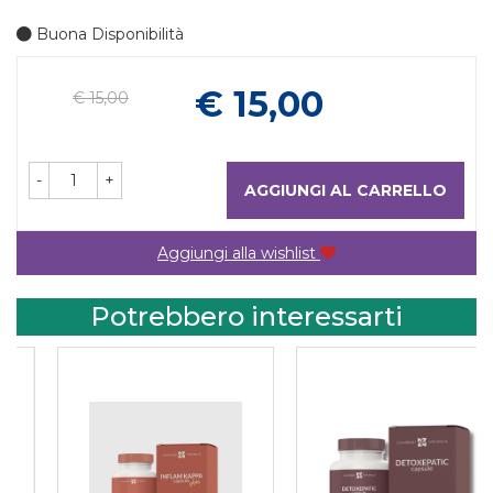
Buona Disponibilità
Prezzo
€ 15,00
€ 15,00
-
+
AGGIUNGI AL CARRELLO
Aggiungi alla wishlist
Potrebbero interessarti