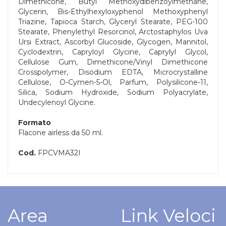
Dimethicone, Butyl Methoxydibenzoylmethane,
Glycerin, Bis-Ethylhexyloxyphenol Methoxyphenyl
Triazine, Tapioca Starch, Glyceryl Stearate, PEG-100
Stearate, Phenylethyl Resorcinol, Arctostaphylos Uva
Ursi Extract, Ascorbyl Glucoside, Glycogen, Mannitol,
Cyclodextrin, Capryloyl Glycine, Caprylyl Glycol,
Cellulose Gum, Dimethicone/Vinyl Dimethicone
Crosspolymer, Disodium EDTA, Microcrystalline
Cellulose, O-Cymen-5-Ol, Parfum, Polysilicone-11,
Silica, Sodium Hydroxide, Sodium Polyacrylate,
Undecylenoyl Glycine.
Formato
Flacone airless da 50 ml.
Cod.
FPCVMA32I
Area
Link Veloci