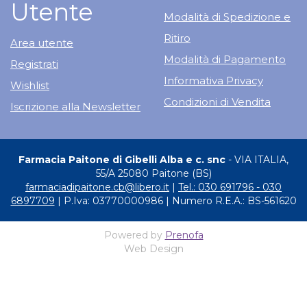
Utente
Modalità di Spedizione e
Ritiro
Area utente
Modalità di Pagamento
Registrati
Informativa Privacy
Wishlist
Condizioni di Vendita
Iscrizione alla Newsletter
Farmacia Paitone di Gibelli Alba e c. snc
- VIA ITALIA,
55/A 25080 Paitone (BS)
farmaciadipaitone.cb@libero.it
|
Tel.: 030 691796 - 030
6897709
| P.Iva: 03770000986 | Numero R.E.A.: BS-561620
Powered by
Prenofa
Web Design