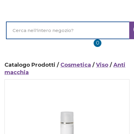
Passa
al
contenuto
principale
Cerca
Prodotto
prodotti
0
inseriti
Catalogo Prodotti /
Cosmetica
/
Viso
/
Anti
macchia