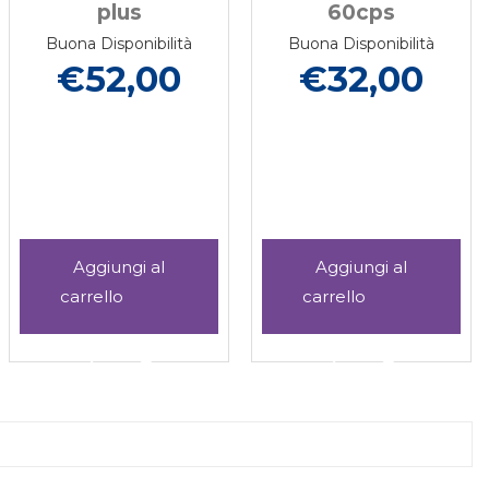
plus
60cps
Buona Disponibilità
Buona Disponibilità
€52,00
€32,00
PA
Aggiungi I
Aggiungi I
NATURALI
NATURALI
IMMUNIX
IMMUNINVER
Aggiungi I
Informazioni
Aggiungi I
Informazioni
KAPPA
60CPS al
NATURALI
su I
NATURALI
su I
PLUS al
carrello
IMMUNIX
NATURALI
IMMUNINVER
NATURALI
carrello
KAPPA
IMMUNIX
60CPS alla
IMMUNINVER
PLUS alla
KAPPA
wishlist
60CPS
wishlist
PLUS