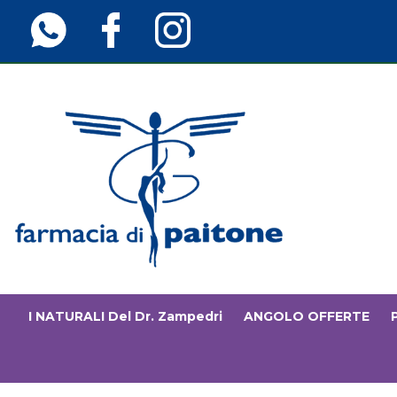
Passa
al
contenuto
principale
Farmaciainfinita.it
I NATURALI Del Dr. Zampedri
ANGOLO OFFERTE