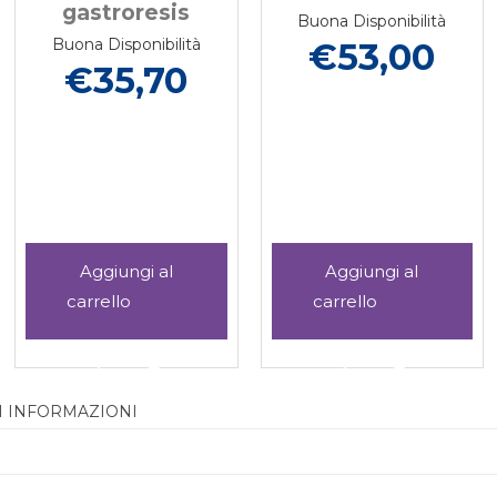
gastroresis
Buona Disponibilità
Buona Disponibilità
€53,00
€35,70
Aggiungi CURCUM
Aggiungi KAP
KAPPA
CINQUE
C
60CPS
CPR al
Aggiungi CURCUM
Informazioni
Aggiungi KAPPA
Informazioni
GASTRORESIS al
carrello
KAPPA
su CURCUM
CINQUE
su KAPPA
carrello
60CPS
KAPPA
CPR alla
CINQUE
I INFORMAZIONI
GASTRORESIS alla
60CPS
wishlist
CPR
wishlist
GASTRORESIS