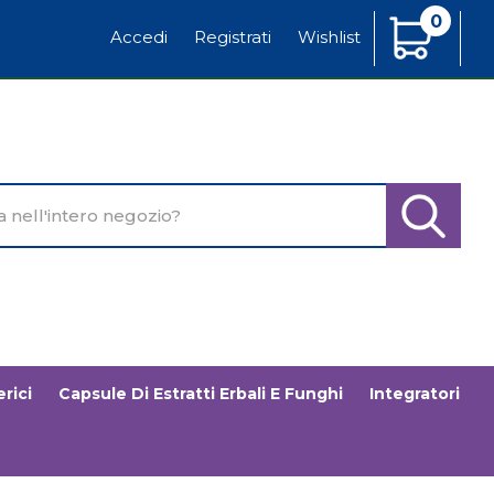
0
Articoli
Accedi
Registrati
Wishlist
Inseriti
o
Cerca Pr
rici
Capsule Di Estratti Erbali E Funghi
Integratori