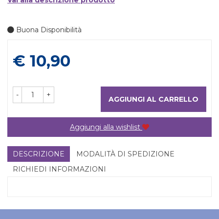
Vai alla descrizione prodotto
Buona Disponibilità
Prezzo
€ 10,90
-
+
AGGIUNGI AL CARRELLO
Aggiungi alla wishlist
DESCRIZIONE
MODALITÀ DI SPEDIZIONE
RICHIEDI INFORMAZIONI