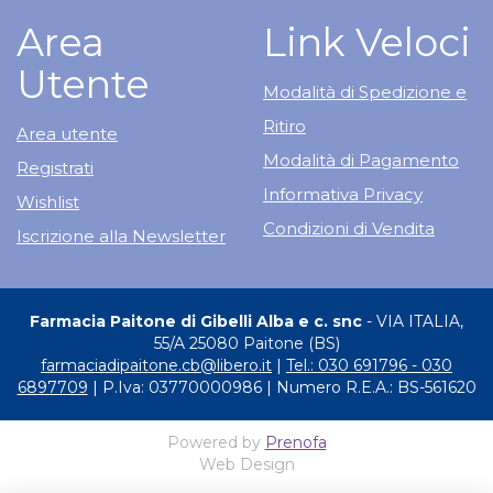
Area
Link Veloci
Utente
Modalità di Spedizione e
Ritiro
Area utente
Modalità di Pagamento
Registrati
Informativa Privacy
Wishlist
Condizioni di Vendita
Iscrizione alla Newsletter
Farmacia Paitone di Gibelli Alba e c. snc
- VIA ITALIA,
55/A 25080 Paitone (BS)
farmaciadipaitone.cb@libero.it
|
Tel.: 030 691796 - 030
6897709
| P.Iva: 03770000986 | Numero R.E.A.: BS-561620
Powered by
Prenofa
Web Design