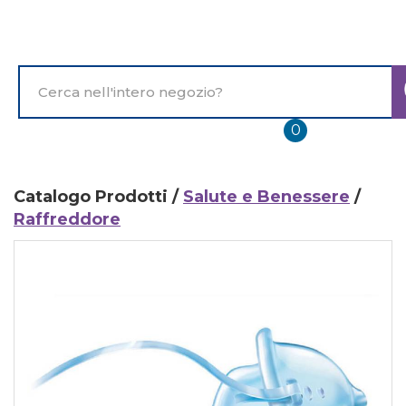
Passa
al
contenuto
principale
Cerca
Prodotto
prodotti
0
inseriti
Catalogo Prodotti /
Salute e Benessere
/
Raffreddore