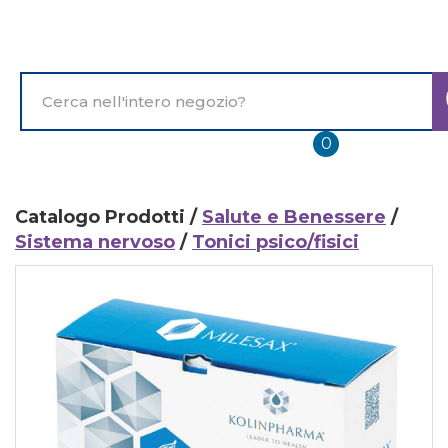
Passa
al
contenuto
principale
Cerca
Prodotto
prodotti
0
inseriti
Catalogo Prodotti /
Salute e Benessere
/
Sistema nervoso
/
Tonici psico/fisici