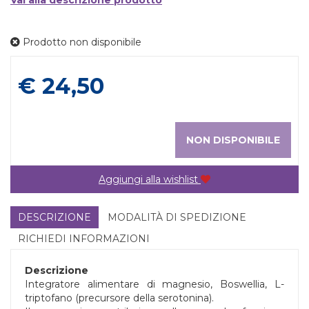
Vai alla descrizione prodotto
Prodotto non disponibile
Prezzo
€ 24,50
NON DISPONIBILE
Aggiungi alla wishlist
DESCRIZIONE
MODALITÀ DI SPEDIZIONE
RICHIEDI INFORMAZIONI
Descrizione
Integratore alimentare di magnesio, Boswellia, L-
triptofano (precursore della serotonina).