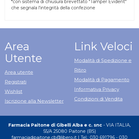
*con sistema di chiusura brevettato "Tamper Evident"
che segnala l'integrità della confezione
Area
Link Veloci
Utente
Modalità di Spedizione e
Ritiro
Area utente
Modalità di Pagamento
Registrati
Informativa Privacy
Wishlist
Condizioni di Vendita
Iscrizione alla Newsletter
Farmacia Paitone di Gibelli Alba e c. snc
- VIA ITALIA,
55/A 25080 Paitone (BS)
farmaciadipaitone.cb@libero.it
|
Tel.: 030 691796 - 030