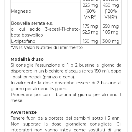
225 mg
450 mg
Magnesio
(60%
(120%
VNR*)
VNR*)
Boswellia serrata e.s.
175 mg
350 mg
di cui acido 3-acetil-11-cheto-
52,5 mg
105 mg
beta-boswellico
L-triptofano
150 mg
300 mg
*VNR: Valori Nutritivi di Riferimento
Modalità d'uso
Si consiglia l'assunzione di 1 o 2 bustine al giorno da
disperdere in un bicchiere d'acqua (circa 150 ml), dopo
i pasti principali (pranzo e cena).
Inizialmente la dose dovrebbe essere di 2 bustine al
giorno per almeno 15 giorni.
Procedere poi con 1 bustina al giorno per almeno 1
mese.
Avvertenze
Tenere fuori dalla portata dei bambini sotto i 3 anni.
Non superare la dose giornaliera consigliata. Gli
integratori non vanno intesi come sostituti di una