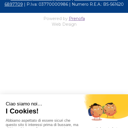
6897709
| P.Iva: 03770000986 | Numero R.E.A.: BS-561620
Powered by
Prenofa
Web Design