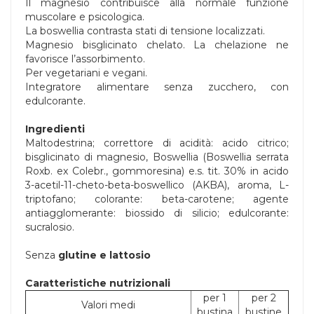
Il magnesio contribuisce alla normale funzione
muscolare e psicologica.
La boswellia contrasta stati di tensione localizzati.
Magnesio bisglicinato chelato. La chelazione ne
favorisce l’assorbimento.
Per vegetariani e vegani.
Integratore alimentare senza zucchero, con
edulcorante.
Ingredienti
Maltodestrina; correttore di acidità: acido citrico;
bisglicinato di magnesio, Boswellia (Boswellia serrata
Roxb. ex Colebr., gommoresina) e.s. tit. 30% in acido
3-acetil-11-cheto-beta-boswellico (AKBA), aroma, L-
triptofano; colorante: beta-carotene; agente
antiagglomerante: biossido di silicio; edulcorante:
sucralosio.
Senza
glutine e lattosio
Caratteristiche nutrizionali
per 1
per 2
Valori medi
bustina
bustine