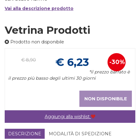
Vai alla descrizione prodotto
Vetrina Prodotti
Prodotto non disponibile
Pr
€ 6,23
€ 8,90
30%
Sconto
sc
*il prezzo barrato è
del
il prezzo più basso degli ultimi 30 giorni
NON DISPONIBILE
Aggiungi alla wishlist
DESCRIZIONE
MODALITÀ DI SPEDIZIONE