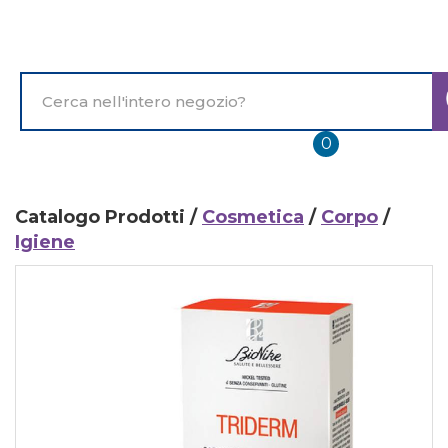
Passa
al
contenuto
principale
Cerca
Prodotto
prodotti
0
inseriti
Catalogo Prodotti /
Cosmetica
/
Corpo
/
Igiene