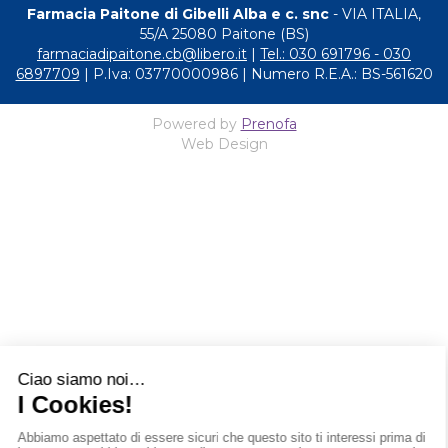
Farmacia Paitone di Gibelli Alba e c. snc
- VIA ITALIA,
55/A 25080 Paitone (BS)
farmaciadipaitone.cb@libero.it
|
Tel.: 030 691796 - 030
6897709
| P.Iva: 03770000986 | Numero R.E.A.: BS-561620
Powered by
Prenofa
Web Design