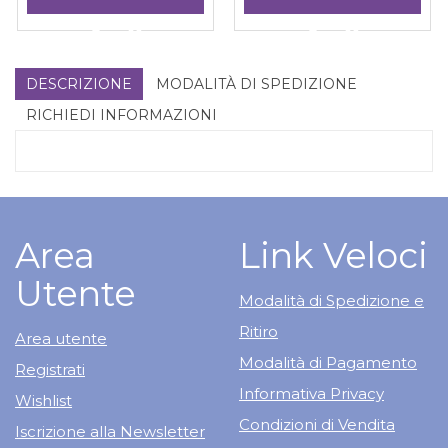
100CPR al
NATURALI
carrello
DETOXEPATI
Aggiungi CORDYCHAGA
Informazioni
Aggiungi I
Informazioni
100CPS al
100CPR alla
su CORDYCHAGA
NATURALI
su I
carrello
wishlist
100CPR
DETOXEPATIC
NATURALI
100CPS alla
DETOXEPATIC
DESCRIZIONE
MODALITÀ DI SPEDIZIONE
wishlist
100CPS
RICHIEDI INFORMAZIONI
Area
Link Veloci
Utente
Modalità di Spedizione e
Ritiro
Area utente
Modalità di Pagamento
Registrati
Informativa Privacy
Wishlist
Condizioni di Vendita
Iscrizione alla Newsletter