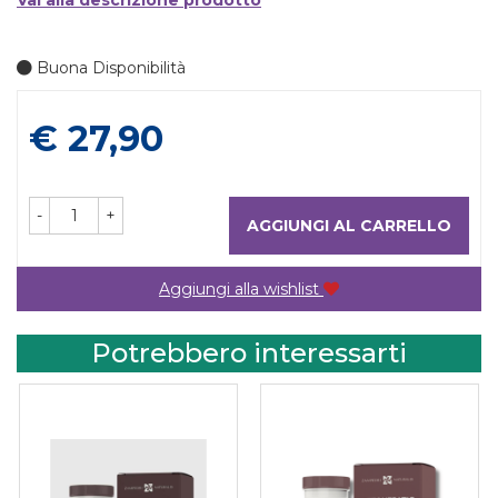
Vai alla descrizione prodotto
Buona Disponibilità
Prezzo
€ 27,90
-
+
AGGIUNGI AL CARRELLO
Aggiungi alla wishlist
Potrebbero interessarti