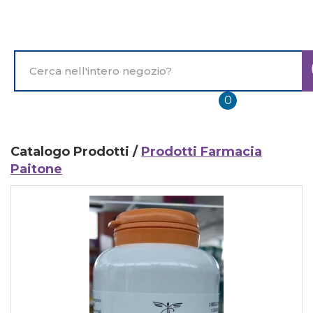
Passa
al
contenuto
principale
Cerca
Prodotto
prodotti
0
inseriti
Catalogo Prodotti /
Prodotti Farmacia
Paitone