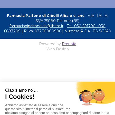
Farmacia Paitone di Gibelli Alba e c. snc
- VIA ITALIA,
55/A 25080 Paitone (BS)
farmaciadipaitone.cb@libero.it
|
Tel.: 030 691796 - 030
6897709
| P.Iva: 03770000986 | Numero R.E.A.: BS-561620
Powered by
Prenofa
Web Design